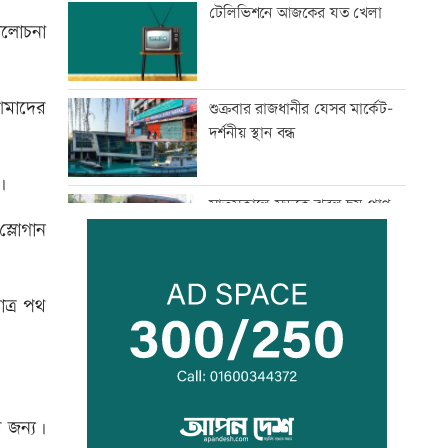
টেলিভিশনে আজকের যত খেলা
মালোচনা
আমাদের
শুক্রবার রাজধানীর যেসব মার্কেট-
দর্শনীয় স্থান বন্ধ
।
সাতসকালে সড়কে ঝরল ছয় প্রাণ
্লোগান
আজ দেশের স্বর্ণের ভরি কত
াত্র পথ
শ্বশুরের শাহাদতবার্ষিকীর দোয়া
মাহফিলে প্রধানমন্ত্রী
র জন্য।