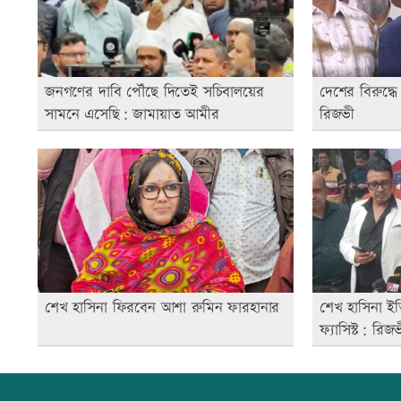
জনগণের দাবি পৌঁছে দিতেই সচিবালয়ের
দেশের বিরুদ্ধে
সামনে এসেছি: জামায়াত আমীর
রিজভী
শেখ হাসিনা ফিরবেন আশা রুমিন ফারহানার
শেখ হাসিনা ইতি
ফ্যাসিস্ট: রিজ