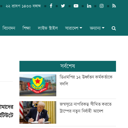
২২ শ্রাবণ ১৪৩৩ বঙ্গাব্দ
বিনোদন
শিক্ষা
লাইফ স্টাইল
সারাদেশ
অন্যান্য
সর্বশেষ
ডিএমপির ১২ ঊর্ধ্বতন কর্মকর্তাকে
বদলি
জন্মসূত্রে নাগরিকত্ব সীমিত করতে
োমাদের
ট্রাম্পের নতুন নির্বাহী আদেশ
টিটিউটে