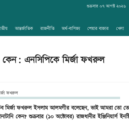
শুক্রবার ০৭ আগস্ট ২০২৬
াতীয়
আন্তর্জাতিক
রাজনীতি
অর্থ-বাণিজ্য
শেয়ার বাজার
খেলা
ি কেন: এনসিপিকে মির্জা ফখরুল
াসচিব মির্জা ফখরুল ইসলাম আলমগীর বলেছেন, ভাই আমরা তো ত
টানি কেন? শুক্রবার (১০ অক্টোবর) রাজধানীর ইঞ্জিনিয়ার্স ইনস্