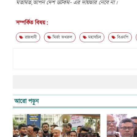
মতামত,আপন দেশ ডটকম- এর দায়ভার নেবে না।
সম্পর্কিত বিষয়:
রাজধানী
মির্জা ফখরুল
মহাসচিব
বিএনপি
আরো পড়ুন