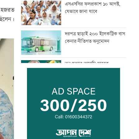
এসএসসির ফলপ্রকাশ ১০ আগস্ট,
র হজরত
যেভাবে জানা যাবে
ছিলেন।
দরপত্র ছাড়াই ২০০ ইলেকট্রিক বাস
কেনার নীতিগত অনুমোদন
তনু হত্যার আসামি সাবেক
সেনাসদস্য হাফিজুরকে
আত্মসমর্পণের নির্দেশ
দুদকের মামলায় ঢাকা ব্যাংকের ৪
কর্মকর্তার কারাদণ্ড
জিয়াউর রহমান দেশে প্রথম সবুজ
বিপ্লবের ডাক দিয়েছিলেন:
পরিবেশমন্ত্রী