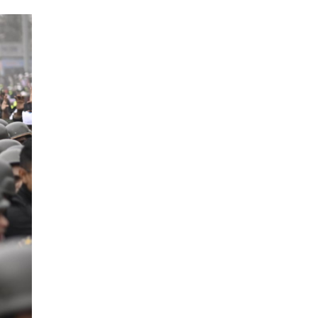
উত্থান-পতনের বাজারে আজ স্বর্ণের
ভরি কত
স্কুল ছাত্রীকে দলবদ্ধ ধর্ষণসহ ভিডিও
ধারণ
লতিফ সিদ্দিকীকে কারাগারে
পাঠানোর নির্দেশ
আজ দেশে স্বর্ণের দাম বাড়ল নাকি
কমলো
আনসার-ভিডিপির উদ্যোগে সড়ক