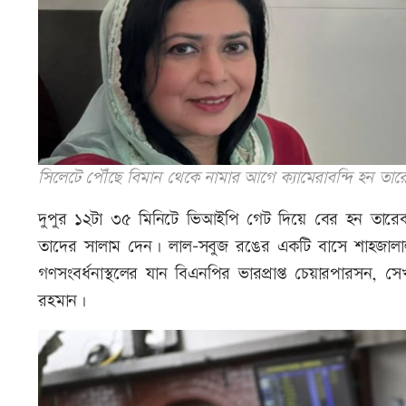
সিলেটে পৌঁছে বিমান থেকে নামার আগে ক্যামেরাবন্দি হন তারে
দুপুর ১২টা ৩৫ মিনিটে ভিআইপি গেট দিয়ে বের হন তারেক
তাদের সালাম দেন। লাল–সবুজ রঙের একটি বাসে শাহজালাল আ
গণসংবর্ধনাস্থলের যান বিএনপির ভারপ্রাপ্ত চেয়ারপারসন, 
রহমান।