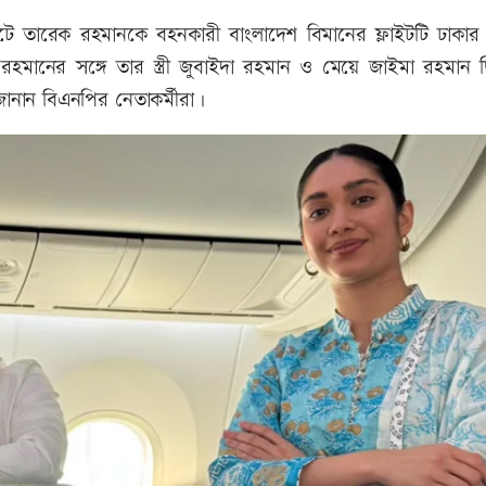
িটে তারেক রহমানকে বহনকারী বাংলাদেশ বিমানের ফ্লাইটটি ঢাকা
হমানের সঙ্গে তার স্ত্রী জুবাইদা রহমান ও মেয়ে জাইমা রহমান 
ানান বিএনপির নেতাকর্মীরা।