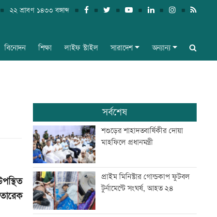
২২ শ্রাবণ ১৪৩৩ বঙ্গাব্দ
বিনোদন
শিক্ষা
লাইফ স্টাইল
সারাদেশ
অন্যান্য
সর্বশেষ
শশুড়ের শাহাদতবার্ষিকীর দোয়া
মাহফিলে প্রধানমন্ত্রী
প্রাইম মিনিস্টার গোল্ডকাপ ফুটবল
পস্থিত
টুর্নামেন্টে সংঘর্ষ, আহত ২৪
 তারেক