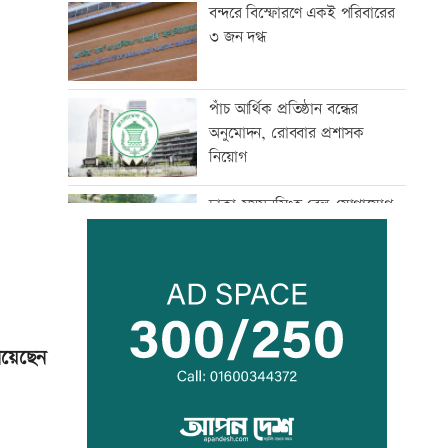
বন্দরে বিস্ফোরণে একই পরিবারের
৩ জন দগ্ধ
পাঁচ আর্থিক প্রতিষ্ঠান বন্ধের
অনুমোদন, রোববার প্রশাসক
নিয়োগ
ঢাকা-ময়মনসিংহ রেল যোগাযোগ
স্বাভাবিক
সিঙ্গাপুর থেকে এক কার্গো
এলএনজি কিনবে সরকার
িয়েছেন
মান্দায় ২৯৬ বোতলসহ দুই মাদক
কারবারি আটক