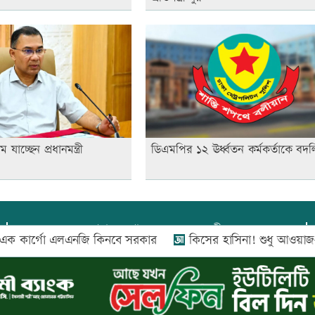
ে যাচ্ছেন প্রধানমন্ত্রী
ডিএমপির ১২ ঊর্ধ্বতন কর্মকর্তাকে বদল
প্রধান সম্পাদক:
আফজাল বারী
কার্গো এলএনজি কিনবে সরকার
কিসের হাসিনা! শুধু আওয়াজ-টাওয়াজ শো
প্রোমিতা আফরিন কর্তৃক সম্পাদিত ও প্রকাশিত
অফিস:
সি-৫০১, ৬ষ্ঠতলা, আল রাজী কমপ্লেক্স, ১৬৬-১৬৭
শহীদ সৈয়দ নজরুল ইসলাম সরণি, পুরানা পল্টন, ঢাকা-১০০০