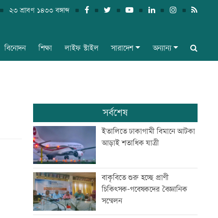
২৩ শ্রাবণ ১৪৩৩ বঙ্গাব্দ
বিনোদন
শিক্ষা
লাইফ স্টাইল
সারাদেশ
অন্যান্য
সর্বশেষ
ইতালিতে ঢাকাগামী বিমানে আটকা
আড়াই শতাধিক যাত্রী
বাকৃবিতে শুরু হচ্ছে প্রাণী
চিকিৎসক-গবেষকদের বৈজ্ঞানিক
সম্মেলন