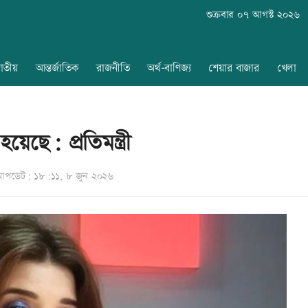
শুক্রবার ০৭ আগস্ট ২০২৬
াতীয়
আন্তর্জাতিক
রাজনীতি
অর্থ-বাণিজ্য
শেয়ার বাজার
খেলা
েছে: প্রতিমন্ত্রী
আপডেট: ১৮:১১, ৮ জুন ২০২৬