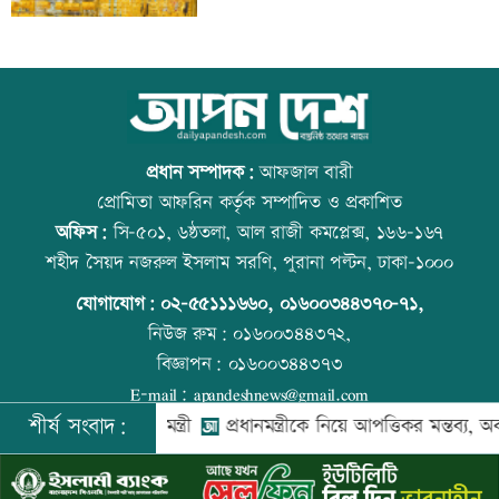
জুলাই সনদ নিয়ে উত্তাল কুড়িগ্রামের রাজপথ
আজ বিশ্ব বন্ধু দিবস
প্রধান সম্পাদক:
আফজাল বারী
প্রোমিতা আফরিন কর্তৃক সম্পাদিত ও প্রকাশিত
অফিস:
সি-৫০১, ৬ষ্ঠতলা, আল রাজী কমপ্লেক্স, ১৬৬-১৬৭
আদমদীঘিতে জুলাই অভ্যুত্থান স্বরণে ১১ দলীয়
প্রতিমন্ত্রীকে ঘিরে ভাইরাল ভিডিওতে ছবি
শহীদ সৈয়দ নজরুল ইসলাম সরণি, পুরানা পল্টন, ঢাকা-১০০০
জোটের গণমিছিল
জুড়ে অপপ্রচার: এলিন
যোগাযোগ:
০২-৫৫১১১৬৬০
,
০১৬০০৩৪৪৩৭০-৭১,
নিউজ রুম:
০১৬০০৩৪৪৩৭২,
বিজ্ঞাপন:
০১৬০০৩৪৪৩৭৩
জামালপুরে বিএনপির বিজয় র‍্যালি
বিশ্ব মাতৃদুগ্ধ দিবস আজ
E-mail:
apandeshnews@gmail.com
শীর্ষ সংবাদ:
জাদুঘর: প্রধানমন্ত্রী
প্রধানমন্ত্রীকে নিয়ে আপত্তিকর মন্তব্য, অব্যাহতিপ
©
২০২৬ |
আপন দেশ ডটকম
কর্তৃক সর্বসত্ব ® সংরক্ষিত | উন্নয়নে
ইমিথমেকারস.কম