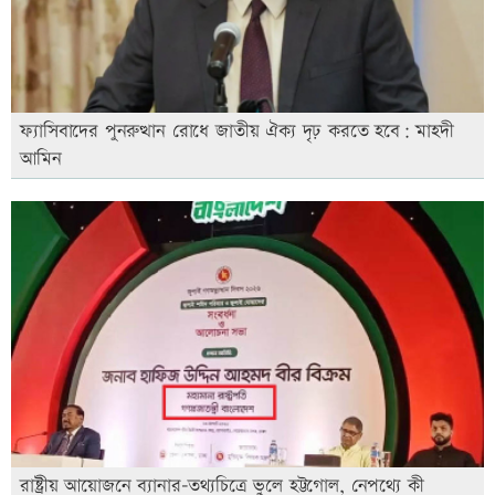
ফ্যাসিবাদের পুনরুত্থান রোধে জাতীয় ঐক্য দৃঢ় করতে হবে: মাহদী
আমিন
রাষ্ট্রীয় আয়োজনে ব্যানার-তথ্যচিত্রে ভুলে হট্টগোল, নেপথ্যে কী