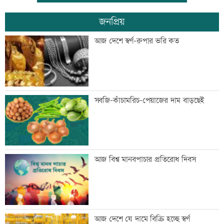
জনপ্রিয়
বিশ্বজুড়ে হঠাৎ বন্ধ হাজারো হোয়াটসঅ্যাপ
আজ দেশে স্বর্ণ-রুপার ভরি কত
অ্যাকাউন্ট
সাবেক এমপি আখতারুজ্জামান গ্রেফতার
সবজি-কাঁচামরিচ-পেয়াজের দাম বাড়ছেই
ফ্যাসিবাদের পুনরুত্থান রোধে জাতীয় ঐক্য দৃঢ়
আজ বিশ্ব মানবপাচার প্রতিরোধ দিবস
করতে হবে: মাহদী আমিন
মাগুরায় সাকিব আল হাসানের বাড়িতে হামলা
আজ দেশে যে দামে বিক্রি হচ্ছে স্বর্ণ