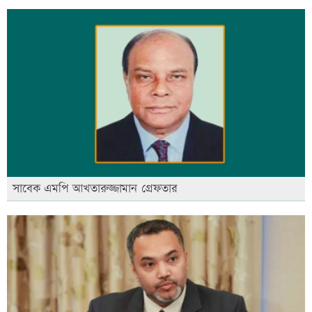
সাবেক এমপি আখতারুজ্জামান গ্রেফতার