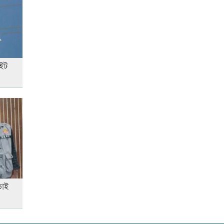
রাজধানীতে ট্রেনের ধাক্কায়
শিক্ষার্থীসহ নিহত ৪
াইট
আনসার-ভিডিপির উদ্যোগে সড়ক
সংস্কার
স্বর্ণের দামে বড় লাফ, আজ থেকেই
কার্যকর
এক দিনের ব্যবধানে কমলো স্বর্ণের
ভাই
দাম, আজ থেকেই কার্যকর
‘জুলাই গণ-অভ্যুত্থান’ দিবসের ছুটি