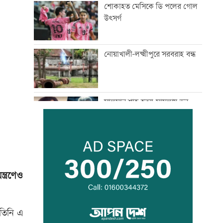
শোকাহত মেসিকে ডি পলের গোল
উৎসর্গ
নোয়াখালী-লক্ষ্মীপুরে সরবরাহ বন্ধ
সালমান শাহ হত্যা মামলায় ডন
গ্রেফতার
মাছ লুটের ঘটনায় আ.লীগ নেতার
বিরুদ্ধে সংবাদ সম্মেলন
ত্রণেও
সূচকের পতনে লেনদেন ৯৬৪ কোটি
টাকা
 তিনি এ