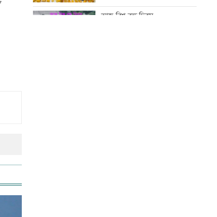
সূচি প্রকাশ
আজ বিশ্ব বন্ধু দিবস
বিপিএলে খেলতে চায় শ্রীলঙ্কার
ফ্র্যাঞ্চাইজি
কোরআন-হাদিসে নামাজ না পড়ার
শাস্তি
বাঁশখালীতে প্রধানমন্ত্রী
আজ স্বর্ণ-রুপা যে দামে বিক্রি হচ্ছে
ইতিহাস বিকৃতির অপচেষ্টাকারী অতি
দানবীয় শক্তি রুখে দিতে হবে এখনই
আজ দেশে স্বর্ণের দাম বাড়ল নাকি
কমলো
ইউএস-বাংলা এয়ারলাইন্সে নিয়োগ
বিজ্ঞপ্তি