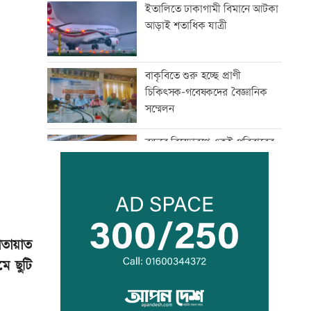
ইতালিতে ঢাকাগামী বিমানে আটকা
আড়াই শতাধিক যাত্রী
বাকৃবিতে শুরু হচ্ছে প্রাণী
চিকিৎসক-গবেষকদের বৈজ্ঞানিক
সম্মেলন
বন্দরে বিস্ফোরণে একই পরিবারের
৩ জন দগ্ধ
পাঁচ আর্থিক প্রতিষ্ঠান বন্ধের
অনুমোদন, রোববার প্রশাসক
নিয়োগ
াতায়াত
ে ছুটি
ঢাকা-ময়মনসিংহ রেল যোগাযোগ
স্বাভাবিক