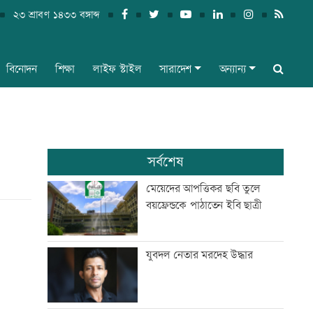
২৩ শ্রাবণ ১৪৩৩ বঙ্গাব্দ
বিনোদন
শিক্ষা
লাইফ স্টাইল
সারাদেশ
অন্যান্য
সর্বশেষ
মেয়েদের আপত্তিকর ছবি তুলে
বয়ফ্রেন্ডকে পাঠাতেন ইবি ছাত্রী
যুবদল নেতার মরদেহ উদ্ধার