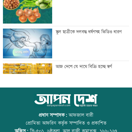
চেষ্টা, বিজিবির প্রতিরোধে ব্যর্থ
থাইল্যান্ডে ১৪ বছরের শিক্ষার্থীর গুলিতে নিহত
স্কুল ছাত্রীকে দলবদ্ধ ধর্ষণসহ ভিডিও ধারণ
৬
জাপানে ধেয়ে আসছে ঘূর্ণিঝড় ডলফিন
আজ দেশে যে দামে বিক্রি হচ্ছে স্বর্ণ
কাঁচা মরিচের দাম কমলেও ডিমের দাম
আজ বিশ্ব বন্ধু দিবস
বাড়তি
প্রধান সম্পাদক:
আফজাল বারী
প্রোমিতা আফরিন কর্তৃক সম্পাদিত ও প্রকাশিত
অফিস:
সি-৫০১, ৬ষ্ঠতলা, আল রাজী কমপ্লেক্স, ১৬৬-১৬৭