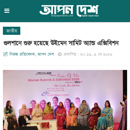
জাতীয়
গু‌লশা‌নে শুরু হয়েছে উইমেন সামিট অ্যান্ড এক্সিবিশন
নিজস্ব প্রতিবেদক, আপন দেশ
প্রকাশিত: ২০:১৬, ৯ মে ২০২৬