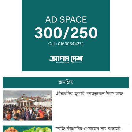
আওয়ামী লীগের সঙ্গে গণতন্ত্র যায় না: মির্জা
ফখরুল
ডেপুটি ম্যানেজার চেয়ে ব্র্যাকে নিয়োগ
জনপ্রিয়
‘আমার স্বপ্ন আপনাদের কাছে দিয়ে গেলাম’
ঐতিহাসিক জুলাই গণঅভ্যুত্থান দিবস আজ
মেহেরপুর সীমান্তে নারীসহ ৫ জনকে পুশইনের
সবজি-কাঁচামরিচ-পেয়াজের দাম বাড়ছেই