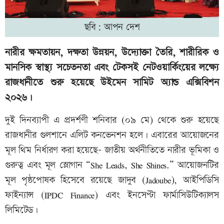
ছবি: আপন দেশ
নারীর ক্ষমতায়ন, দক্ষতা উন্নয়ন, উদ্যোক্তা তৈরি, শারীরিক ও
মানসিক স্বাস্থ্য সচেতনতা এবং টেকসই নেটওয়ার্কিংয়ের লক্ষ্যে
রাজধানীতে শুরু হয়েছে উইমেন সামিট অ্যান্ড এক্সিবিশন
২০২৬।
দুই দিনব্যাপী এ প্রদর্শণী শনিবার (০৯ মে) থেকে শুরু হয়েছে
রাজধানীর গুলশানে এলিট কনভেনশন হলে। এবারের আয়োজনের
মূল থিম নির্ধারণ করা হয়েছে- জাতীয় অর্থনীতিতে নারীর ভূমিকা ও
গুরুত্ব এবং মূল স্লোগান “She Leads, She Shines.” আয়োজনটির
মূল পৃষ্ঠপোষক হিসেবে রয়েছে জাদুব (Jadoube), আইপিডিসি
ফাইন্যান্স (IPDC Finance) এবং ইনসেপ্টা ফার্মাসিউটিক্যালস
লিমিটেড।