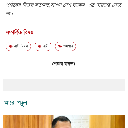
পাঠকের নিজস্ব মতামত,আপন দেশ ডটকম- এর দায়ভার নেবে
না।
সম্পর্কিত বিষয়:
নারী দিবস
নারী
গুলশান
শেয়ার করুনঃ
আরো পড়ুন