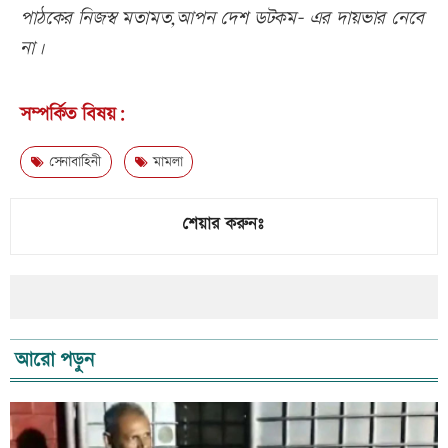
পাঠকের নিজস্ব মতামত,আপন দেশ ডটকম- এর দায়ভার নেবে
না।
সম্পর্কিত বিষয়:
সেনাবাহিনী
মামলা
শেয়ার করুনঃ
আরো পড়ুন