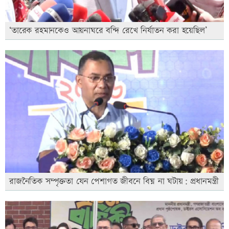
‘তারেক রহমানকেও আয়নাঘরে বন্দি রেখে নির্যাতন করা হয়েছিল’
রাজনৈতিক সম্পৃক্ততা যেন পেশাগত জীবনে বিঘ্ন না ঘটায়: প্রধানমন্ত্রী