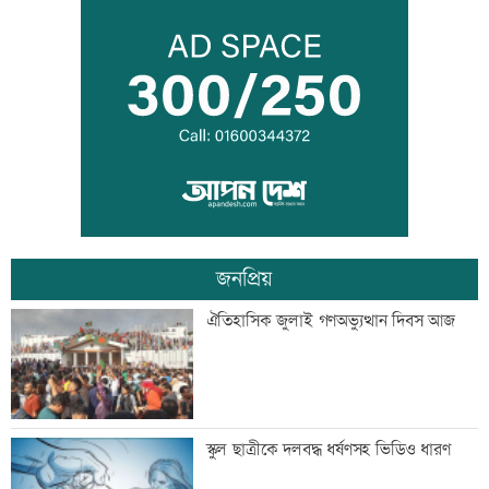
তনু হত্যায় সাবেক সেনা সদস্য হাফিজুর ফের
গ্রেফতার
‘জীবনের সবচেয়ে খারাপ সিদ্ধান্ত ছিল কপালে
ইনজেকশন’
জনপ্রিয়
‘তারেক রহমানকেও আয়নাঘরে বন্দি রেখে
ঐতিহাসিক জুলাই গণঅভ্যুত্থান দিবস আজ
নির্যাতন করা হয়েছিল’
‘জুলাই জাদুঘরে কোনো ধরনের দলীয়
স্কুল ছাত্রীকে দলবদ্ধ ধর্ষণসহ ভিডিও ধারণ
ইতিহাস দেখতে চাই না’