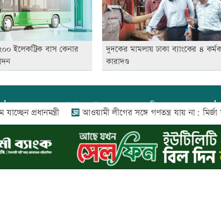
 ২০০ ইলেকট্রিক বাস কেনার
দুদকের মামলায় ঢাকা ব্যাংকের ৪ কর্মকর
োদন
কারাদণ্ড
প্রধান সম্পাদক:
আফজাল বারী
 প্রধানমন্ত্রী
আওয়ামী লীগের সঙ্গে গণতন্ত্র যায় না: মির্জা ফখরুল
প্রোমিতা আফরিন কর্তৃক সম্পাদিত ও প্রকাশিত
অফিস:
সি-৫০১, ৬ষ্ঠতলা, আল রাজী কমপ্লেক্স, ১৬৬-১৬৭
শহীদ সৈয়দ নজরুল ইসলাম সরণি, পুরানা পল্টন, ঢাকা-১০০০
০২৬ |
আপন দেশ ডটকম
কর্তৃক সর্বসত্ব ® সংরক্ষিত | উন্নয়নে
ইমিথমেকার