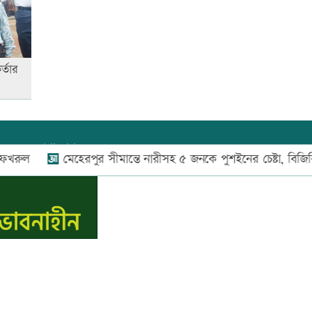
উত্থান-পতনের বাজারে আজ স্বর্ণের
ভরি কত
্তার
আজ দেশে স্বর্ণের দাম বাড়ল নাকি
কমলো
যোগাযোগ:
০২-৫৫১১১৬৬০
,
০১৬০০৩৪৪৩৭০-৭১,
মেহেরপুর সীমান্তে নারীসহ ৫ জনকে পুশইনের চেষ্টা, বিজিবির প্রতি
নিউজ রুম:
০১৬০০৩৪৪৩৭২,
আনসার-ভিডিপির উদ্যোগে সড়ক
বিজ্ঞাপন:
০১৬০০৩৪৪৩৭৩
সংস্কার
E-mail:
apandeshnews@gmail.com
আজ অস্ট্রেলিয়ার উদ্দেশ্যে দেশ
স.কম
ছাড়বেন শান্তরা
রাজধানীতে ট্রেনের ধাক্কায়