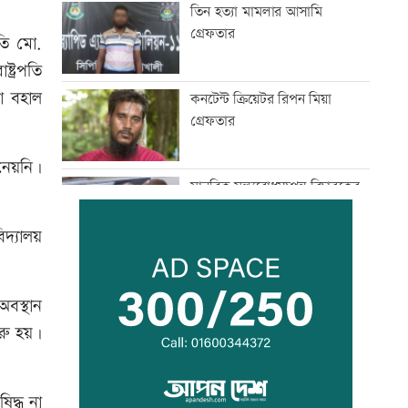
তিন হত্যা মামলার আসামি
গ্রেফতার
তি মো.
ট্রপতি
ো বহাল
কনটেন্ট ক্রিয়েটর রিপন মিয়া
গ্রেফতার
নেয়নি।
মানবিক মূল্যবোধসম্পন্ন বিচারকের
অভাব: আইনমন্ত্রী
িদ্যালয়
রোববার চট্টগ্রামে যাচ্ছেন
প্রধানমন্ত্রী
অবস্থান
ুরু হয়।
বিয়ে না করার কারণ জানালেন
আমিশা
িদ্ধ না