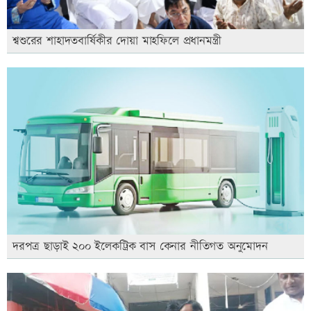
শ্বশুরের শাহাদতবার্ষিকীর দোয়া মাহফিলে প্রধানমন্ত্রী
দরপত্র ছাড়াই ২০০ ইলেকট্রিক বাস কেনার নীতিগত অনুমোদন