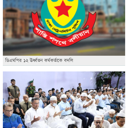
ডিএমপির ১২ ঊর্ধ্বতন কর্মকর্তাকে বদলি