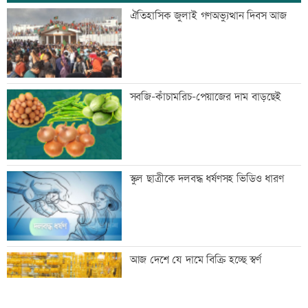
ডেপুটি ম্যানেজার চেয়ে ব্র্যাকে নিয়োগ
ঐতিহাসিক জুলাই গণঅভ্যুত্থান দিবস আজ
‘আমার স্বপ্ন আপনাদের কাছে দিয়ে গেলাম’
সবজি-কাঁচামরিচ-পেয়াজের দাম বাড়ছেই
মেহেরপুর সীমান্তে নারীসহ ৫ জনকে পুশইনের
স্কুল ছাত্রীকে দলবদ্ধ ধর্ষণসহ ভিডিও ধারণ
চেষ্টা, বিজিবির প্রতিরোধে ব্যর্থ
থাইল্যান্ডে ১৪ বছরের শিক্ষার্থীর গুলিতে নিহত
আজ দেশে যে দামে বিক্রি হচ্ছে স্বর্ণ
৬