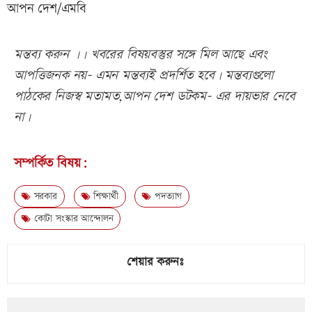
আপন দেশ/এমবি
মন্তব্য করুন ।। খবরের বিষয়বস্তুর সঙ্গে মিল আছে এবং
আপত্তিজনক নয়- এমন মন্তব্যই প্রদর্শিত হবে। মন্তব্যগুলো
পাঠকের নিজস্ব মতামত,আপন দেশ ডটকম- এর দায়ভার নেবে
না।
সম্পর্কিত বিষয়:
সরকার
শিক্ষার্থী
পদত্যাগ
কোটা সংস্কার আন্দোলন
শেয়ার করুনঃ