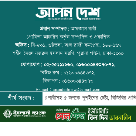
জাপানে ধেয়ে আসছে ঘূর্ণিঝড় ডলফিন
আজ বিশ্ব বন্ধু দিবস
প্রধান সম্পাদক:
আফজাল বারী
প্রোমিতা আফরিন কর্তৃক সম্পাদিত ও প্রকাশিত
অফিস:
সি-৫০১, ৬ষ্ঠতলা, আল রাজী কমপ্লেক্স, ১৬৬-১৬৭
কাঁচা মরিচের দাম কমলেও ডিমের দাম
প্রতিমন্ত্রীকে ঘিরে ভাইরাল ভিডিওতে ছবি
শহীদ সৈয়দ নজরুল ইসলাম সরণি, পুরানা পল্টন, ঢাকা-১০০০
বাড়তি
জুড়ে অপপ্রচার: এলিন
যোগাযোগ:
০২-৫৫১১১৬৬০
,
০১৬০০৩৪৪৩৭০-৭১,
নিউজ রুম:
০১৬০০৩৪৪৩৭২,
বিজ্ঞাপন:
০১৬০০৩৪৪৩৭৩
নারী এশিয়া কাপে সহজ গ্রুপে বাংলাদেশ
কোরআন-হাদিসে নামাজ না পড়ার শাস্তি
E-mail:
apandeshnews@gmail.com
শীর্ষ সংবাদ:
েহেরপুর সীমান্তে নারীসহ ৫ জনকে পুশইনের চেষ্টা, বিজিবির প্রতিরোধে ব্যর
©
২০২৬ |
আপন দেশ ডটকম
কর্তৃক সর্বসত্ব ® সংরক্ষিত | উন্নয়নে
ইমিথমেকারস.কম
বিএনপি নেতাকে লক্ষ্য করে গুলি, সহযোগী
আজ স্বর্ণ-রুপা যে দামে বিক্রি হচ্ছে
গুলিবিদ্ধ