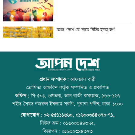
বাংলাদেশি পাঁচ হাজার কৃষি শ্রমিক নেবে
আজ দেশে যে দামে বিক্রি হচ্ছে স্বর্ণ
ওমান
স্বর্ণ খাতকে আনুষ্ঠানিক কাঠামোয় আনছে
আজ বিশ্ব বন্ধু দিবস
সরকার, মতামত চাইল মন্ত্রণালয়
প্রধান সম্পাদক:
আফজাল বারী
প্রোমিতা আফরিন কর্তৃক সম্পাদিত ও প্রকাশিত
অফিস:
সি-৫০১, ৬ষ্ঠতলা, আল রাজী কমপ্লেক্স, ১৬৬-১৬৭
গবেষণা-দক্ষতা উন্নয়নে বাংলাদেশ-অস্ট্রেলিয়ার
প্রতিমন্ত্রীকে ঘিরে ভাইরাল ভিডিওতে ছবি
শহীদ সৈয়দ নজরুল ইসলাম সরণি, পুরানা পল্টন, ঢাকা-১০০০
নতুন উদ্যোগ
জুড়ে অপপ্রচার: এলিন
যোগাযোগ:
০২-৫৫১১১৬৬০
,
০১৬০০৩৪৪৩৭০-৭১,
নিউজ রুম:
০১৬০০৩৪৪৩৭২,
বিজ্ঞাপন:
০১৬০০৩৪৪৩৭৩
বিমানবন্দরে বাড়ছে নিরাপত্তা, বসছে অ্যান্টি-