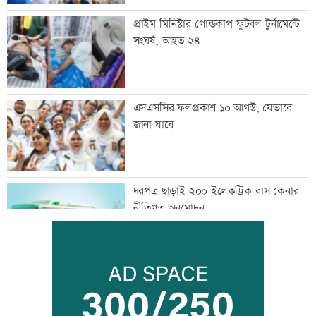
প্রাইম মিনিস্টার গোল্ডকাপ ফুটবল টুর্নামেন্টে
সংঘর্ষ, আহত ২৪
এসএসসির ফলপ্রকাশ ১০ আগস্ট, যেভাবে
জানা যাবে
দরপত্র ছাড়াই ২০০ ইলেকট্রিক বাস কেনার
নীতিগত অনুমোদন
তনু হত্যার আসামি সাবেক সেনাসদস্য
হাফিজুরকে আত্মসমর্পণের নির্দেশ