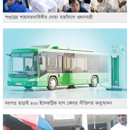
শশুড়ের শাহাদতবার্ষিকীর দোয়া মাহফিলে প্রধানমন্ত্রী
দরপত্র ছাড়াই ২০০ ইলেকট্রিক বাস কেনার নীতিগত অনুমোদন