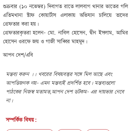
শুক্রবার (১০ নভেম্বর) দিবাগত রাতে লালবাগ থানার ভাতের গলি
এতিমখানা স্টাফ কোয়ার্টাস এলাকায় অভিযান চালিয়ে তাদের
গ্রেফতার করা হয়।
গ্রেফতারকৃতরা হলেন- মো. নাবিল হোসেন, দ্বীন ইসলাম, আমির
হোসেন ওরফে জয় ও গাজী সাব্বির মাহমুদ।
আপন দেশ/এবি
মন্তব্য করুন ।। খবরের বিষয়বস্তুর সঙ্গে মিল আছে এবং
আপত্তিজনক নয়- এমন মন্তব্যই প্রদর্শিত হবে। মন্তব্যগুলো
পাঠকের নিজস্ব মতামত,আপন দেশ ডটকম- এর দায়ভার নেবে
না।
সম্পর্কিত বিষয়: