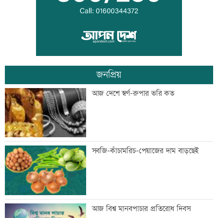
দুদকের মামলায় ঢাকা ব্যাংকের ৪ কর্মকর্তার
কারাদণ্ড
জনপ্রিয়
জিয়াউর রহমান দেশে প্রথম সবুজ বিপ্লবের
আজ দেশে স্বর্ণ-রুপার ভরি কত
ডাক দিয়েছিলেন: পরিবেশমন্ত্রী
প্রথম শ্রেণিতে ভর্তি লটারিতে
সবজি-কাঁচামরিচ-পেয়াজের দাম বাড়ছেই
মেঘনার ভাঙনরোধে জিও ব্যাগ প্রকল্পে
আজ বিশ্ব মানবপাচার প্রতিরোধ দিবস
অনিয়ম, এলাকাবাসীর মানববন্ধন