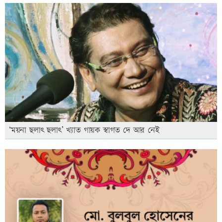
‘ময়না ছলাৎ ছলাৎ’ খ্যাত গায়ক স্বাগত দে আর নেই