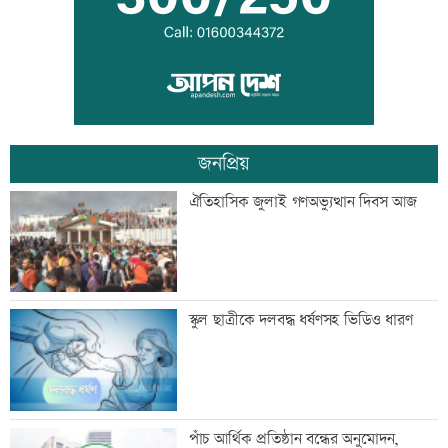
কালীগঞ্জে ৩ মাদকসেবীকে কারাদণ্ড
জনপ্রিয়
স্বেচ্ছাসেবী ফোরামের মাসব্যাপী আবৃত্তি
ঐতিহাসিক জুলাই গণঅভ্যুত্থান দিবস আজ
চিত্রাঙ্কন প্রতিযোগিতা
শাক ধুতে গিয়ে গৃহবধূর মৃত্যু
স্কুল ছাত্রীকে দলবদ্ধ ধর্ষণসহ ভিডিও ধারণ
হাসিনার নির্দেশে সালাহউদ্দিন আহমদকে গুম
পাঁচ আর্থিক প্রতিষ্ঠান বন্ধের অনুমোদন,