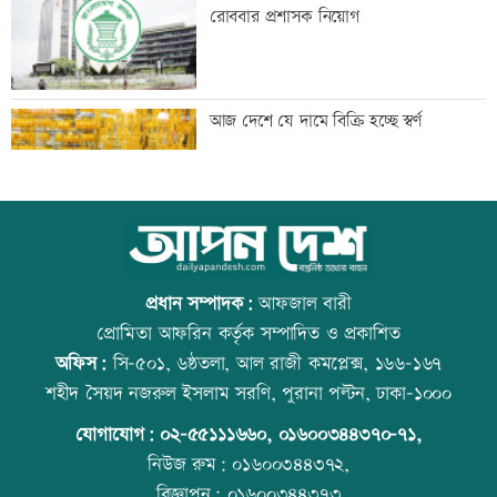
করা হয়: তদন্ত
রোববার প্রশাসক নিয়োগ
তরুণদের নেতৃত্বেই প্রযুক্তিনির্ভর উন্নয়ন হবে:
আজ দেশে যে দামে বিক্রি হচ্ছে স্বর্ণ
তথ্যপ্রযুক্তিমন্ত্রী
লক্ষ্মীপুর জেলা প্রশাসনের ১৪ কর্মকর্তা-
আজ বিশ্ব বন্ধু দিবস
কর্মচারীর বিদায়ী সংবর্ধনা
প্রধান সম্পাদক:
আফজাল বারী
প্রোমিতা আফরিন কর্তৃক সম্পাদিত ও প্রকাশিত
অফিস:
সি-৫০১, ৬ষ্ঠতলা, আল রাজী কমপ্লেক্স, ১৬৬-১৬৭
সব শর্ত মেনে নিলে হরমুজ খুলবো: ইরান
কোরআন-হাদিসে নামাজ না পড়ার শাস্তি
শহীদ সৈয়দ নজরুল ইসলাম সরণি, পুরানা পল্টন, ঢাকা-১০০০
যোগাযোগ:
০২-৫৫১১১৬৬০
,
০১৬০০৩৪৪৩৭০-৭১,
নিউজ রুম:
০১৬০০৩৪৪৩৭২,
বিজ্ঞাপন:
০১৬০০৩৪৪৩৭৩