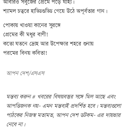
আবারও সবুজের প্রেমে পড়ে যাই্য।
শ্যামল চত্বরে হাড্ডিগুড্ডি গেয়ে উঠে অপূর্বতার গান।
পোকায় খাওয়া কানের সুরঙ্গে
প্রেমের কী মধুর বাণী!
কতো যতনে দ্রোহ আর উপেক্ষার শহরে শুনায়
পরমের বিনয় কবিতা!
আপন দেশ/এসএস
মন্তব্য করুন # খবরের বিষয়বস্তুর সঙ্গে মিল আছে এবং
আপত্তিজনক নয়- এমন মন্তব্যই প্রদর্শিত হবে। মন্তব্যগুলো
পাঠকের নিজস্ব মতামত, আপন দেশ ডটকম- এর দায়ভার
নেবে না।