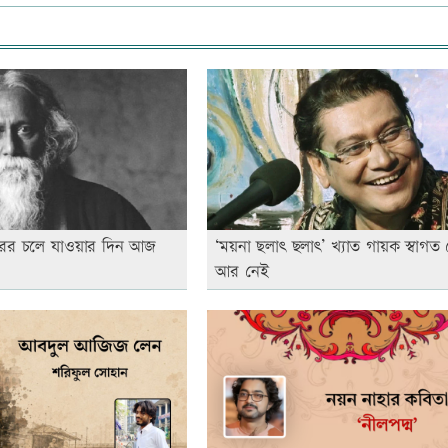
াকুরের চলে যাওয়ার দিন আজ
‘ময়না ছলাৎ ছলাৎ’ খ্যাত গায়ক স্বাগত 
আর নেই