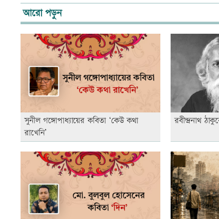
আরো পড়ুন
সুনীল গঙ্গোপাধ্যায়ের কবিতা ‘কেউ কথা
রবীন্দ্রনাথ ঠ
রাখেনি’