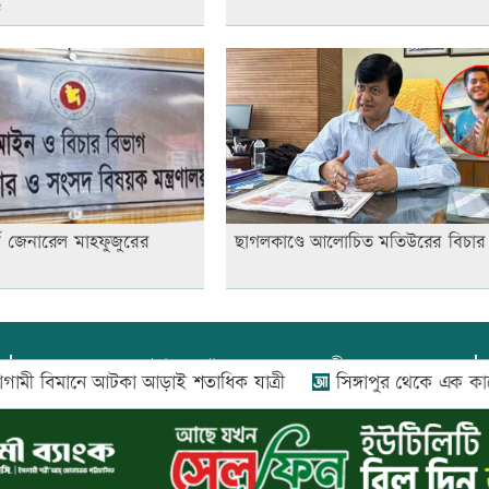
ড
নি জেনারেল মাহফুজুরের
ছাগলকাণ্ডে আলোচিত মতিউরের বিচার 
প্রধান সম্পাদক:
আফজাল বারী
মানে আটকা আড়াই শতাধিক যাত্রী
সিঙ্গাপুর থেকে এক কার্গো এ
প্রোমিতা আফরিন কর্তৃক সম্পাদিত ও প্রকাশিত
অফিস:
সি-৫০১, ৬ষ্ঠতলা, আল রাজী কমপ্লেক্স, ১৬৬-১৬৭
শহীদ সৈয়দ নজরুল ইসলাম সরণি, পুরানা পল্টন, ঢাকা-১০০০