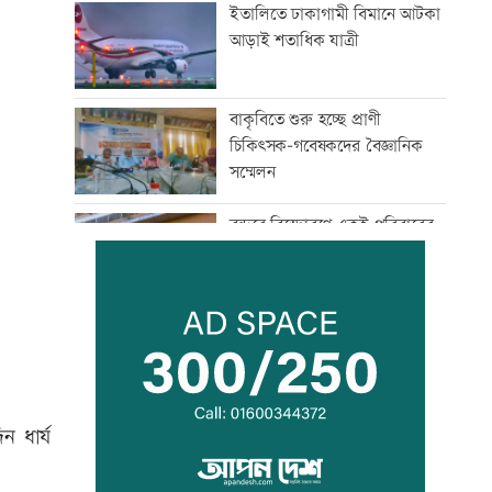
ইতালিতে ঢাকাগামী বিমানে আটকা
আড়াই শতাধিক যাত্রী
বাকৃবিতে শুরু হচ্ছে প্রাণী
চিকিৎসক-গবেষকদের বৈজ্ঞানিক
সম্মেলন
বন্দরে বিস্ফোরণে একই পরিবারের
৩ জন দগ্ধ
পাঁচ আর্থিক প্রতিষ্ঠান বন্ধের
অনুমোদন, রোববার প্রশাসক
নিয়োগ
ঢাকা-ময়মনসিংহ রেল যোগাযোগ
 ধার্য
স্বাভাবিক