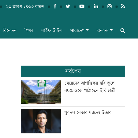
২৩ শ্রাবণ ১৪৩৩ বঙ্গাব্দ
বিনোদন
শিক্ষা
লাইফ স্টাইল
সারাদেশ
অন্যান্য
সর্বশেষ
মেয়েদের আপত্তিকর ছবি তুলে
বয়ফ্রেন্ডকে পাঠাতেন ইবি ছাত্রী
যুবদল নেতার মরদেহ উদ্ধার