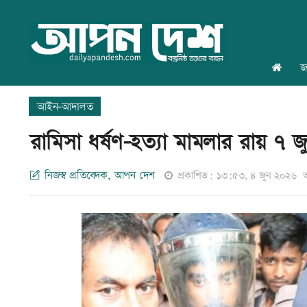
জ
আইন-আদালত
রামিসা ধর্ষণ-হত্যা মামলার রায় ৭ জ
নিজস্ব প্রতিবেদক, আপন দেশ
প্রকাশিত: ১৩:৫৩, ৪ জুন ২০২৬