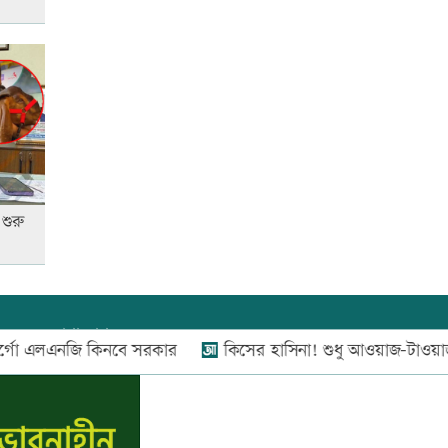
আনসার-ভিডিপির উদ্যোগে সড়ক
সংস্কার
রাজধানীতে ট্রেনের ধাক্কায়
শিক্ষার্থীসহ নিহত ৪
শুরু
তুচ্ছ ঘটনায় বাকৃবির দুই হলের
শিক্ষার্থীদের সংঘর্ষ, আহত ৪
যোগাযোগ:
০২-৫৫১১১৬৬০
,
০১৬০০৩৪৪৩৭০-৭১,
লএনজি কিনবে সরকার
কিসের হাসিনা! শুধু আওয়াজ-টাওয়াজ শোনা যায়: স্
জাতীয় প্রেমিকা দিবস আজ
নিউজ রুম:
০১৬০০৩৪৪৩৭২,
বিজ্ঞাপন:
০১৬০০৩৪৪৩৭৩
E-mail:
apandeshnews@gmail.com
‘জুলাই গণ-অভ্যুত্থান’ দিবসের ছুটি