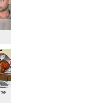
শিক্ষার্থীসহ নিহত ৪
তুচ্ছ ঘটনায় বাকৃবির দুই হলের
শিক্ষার্থীদের সংঘর্ষ, আহত ৪
শুরু