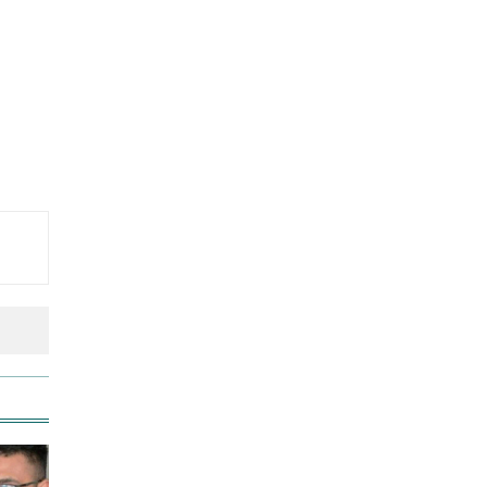
বিশ্ব মাতৃদুগ্ধ দিবস আজ
আজ দেশে স্বর্ণের দাম বাড়ল নাকি
কমলো
আনসার-ভিডিপির উদ্যোগে সড়ক
সংস্কার
আজ অস্ট্রেলিয়ার উদ্দেশ্যে দেশ
ছাড়বেন শান্তরা
রাজধানীতে ট্রেনের ধাক্কায়