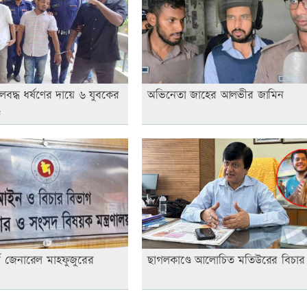
লবদ্ধ ধর্ষণের দায়ে ৬ যুবকের
অভিনেতা জাহের আলভীর জামিন
ড
নি জেনারেল মাহফুজুরের
ছাগলকাণ্ডে আলোচিত মতিউরের বিচার 