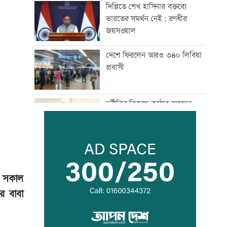
দিল্লিতে শেখ হাসিনার বক্তব্যে
ভারতের সমর্থন নেই: রণধীর
জয়সওয়াল
দেশে ফিরলেন আরও ৩৪০ লিবিয়া
প্রবাসী
দুর্নীতির বিরুদ্ধে কঠোর অবস্থান
নিতে হবে: প্রতিমন্ত্রী নুর
দল ভারী করতে আ’লীগকে
রাজনীতি করতে দেয়া উচিত নয়:
ডা. শফিকুর রহমান
) সকাল
র বাবা
খালি পায়ে হাঁটার উপকারিতা