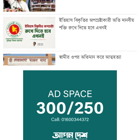
ইতিহাস বিকৃতির অপচেষ্টাকারী অতি দানবীয়
শক্তি রুখে দিতে হবে এখনই
স্বামীর ওপর অভিমান করে আত্মহত্যা
‘ভারত-বাংলাদেশের প্রধানমন্ত্রী এক হলে,
অনেক সমস্যার সমাধান সম্ভব’
জামায়াত জোটের রাষ্ট্রপতি প্রার্থী অলি আহমদ