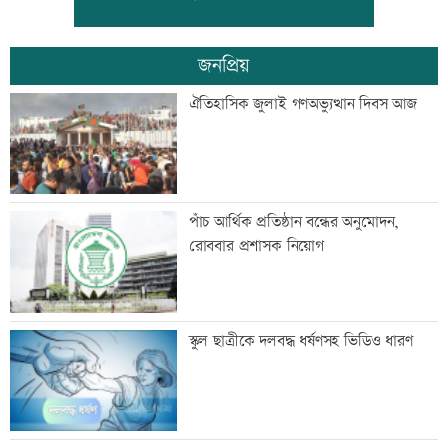
জনপ্রিয়
অবশেষে ঢাকায় ফিরল রোমে আটকে থাকা
ঐতিহাসিক জুলাই গণঅভ্যুত্থান দিবস আজ
বিমানের উড়োজাহাজ
মাতারবাড়ি কয়লা বিদ্যুৎকেন্দ্র ঘুরে দেখলেন
পাঁচ আর্থিক প্রতিষ্ঠান বন্ধের অনুমোদন,
প্রধানমন্ত্রী
রোববার প্রশাসক নিয়োগ
সিটি ব্যাংকের কার্ড স্পর্শ করলেই টাকা দেবে
স্কুল ছাত্রীকে দলবদ্ধ ধর্ষণসহ ভিডিও ধারণ
এটিএম
মহাস্থানগড়ে নির্মাণকাজে স্থিতাবস্থা, আপিলের