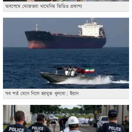
অবশেষে মোজতবা খামেনির ভিডিও প্রকাশ্য
সব শর্ত মেনে নিলে হরমুজ খুলবো: ইরান