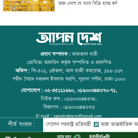
আজ দেশে যে দামে বিক্রি হচ্ছে স্বর্ণ
অনুমতি
বাংলা কিউআর নিয়ে আলেমদের সঙ্গে
আজ বিশ্ব বন্ধু দিবস
ইসলামী ব্যাংকেরমতবিনিময় সভা
প্রধান সম্পাদক:
আফজাল বারী
প্রোমিতা আফরিন কর্তৃক সম্পাদিত ও প্রকাশিত
অফিস:
সি-৫০১, ৬ষ্ঠতলা, আল রাজী কমপ্লেক্স, ১৬৬-১৬৭
অস্বাভাবিক দর বৃদ্ধির কারণ জানেনা
কোরআন-হাদিসে নামাজ না পড়ার শাস্তি
শহীদ সৈয়দ নজরুল ইসলাম সরণি, পুরানা পল্টন, ঢাকা-১০০০
ইউনাইটেড ইন্স্যুরেন্স
যোগাযোগ:
০২-৫৫১১১৬৬০
,
০১৬০০৩৪৪৩৭০-৭১,
নিউজ রুম:
০১৬০০৩৪৪৩৭২,
বিজ্ঞাপন:
০১৬০০৩৪৪৩৭৩
রাষ্ট্রপতি নির্বাচনে বিএনপির ২ মনোনয়নপত্র
আজ স্বর্ণ-রুপা যে দামে বিক্রি হচ্ছে
E-mail:
apandeshnews@gmail.com
সংগ্রহ
শীর্ষ সংবাদ:
রে সিঙ্গাপুর গেলেন পররাষ্ট্র প্রতিমন্ত্রী
আজ আন্তর্জাতিক আদিবাসী 
©
২০২৬ |
আপন দেশ ডটকম
কর্তৃক সর্বসত্ব ® সংরক্ষিত | উন্নয়নে
ইমিথমেকারস.কম