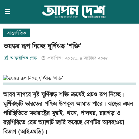
আন্তর্জাতিক
ভয়ঙ্কর রূপ নিচ্ছে ঘূর্ণিঝড় ‘শক্তি’
আন্তর্জাতিক ডেস্ক
প্রকাশিত: ২০:৫১, ৪ অক্টোবর ২০২৫
আরব সাগরে সৃষ্ট ঘূর্ণিঝড় শক্তি ক্রমেই প্রচণ্ড রূপ নিচ্ছে।
ঘূর্ণিঝড়টি ভারতের পশ্চিম উপকূল আঘাত পারে। ঝড়ের এমন
পরিস্থিতিতে মহারাষ্ট্রের মুম্বাই, থানে, পালঘর, রায়গড় ও
রত্নগিরিতে রেড অ্যালার্ট জারি করেছে দেশটির আবহাওয়া
বিভাগ (আইএমডি)।