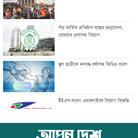
ফেলের হার বেশি হওয়ার কারণ জানালেন
পাঁচ আর্থিক প্রতিষ্ঠান বন্ধের অনুমোদন,
ঢাকা বোর্ডের চেয়ারম্যান
রোববার প্রশাসক নিয়োগ
ঘুমের মধ্যে সাপের ছোবল, সাপসহ
স্কুল ছাত্রীকে দলবদ্ধ ধর্ষণসহ ভিডিও ধারণ
হাসপাতালে চৈতী
খাতা পুনর্নিরীক্ষণ নিয়ে যা বললেন শিক্ষামন্ত্রী
ইউএস-বাংলা এয়ারলাইন্সে নিয়োগ বিজ্ঞপ্তি
ইরানের নিরাপত্তা কাঠামোয় বড় পরিবর্তন,
আজ স্বর্ণ-রুপা যে দামে বিক্রি হচ্ছে