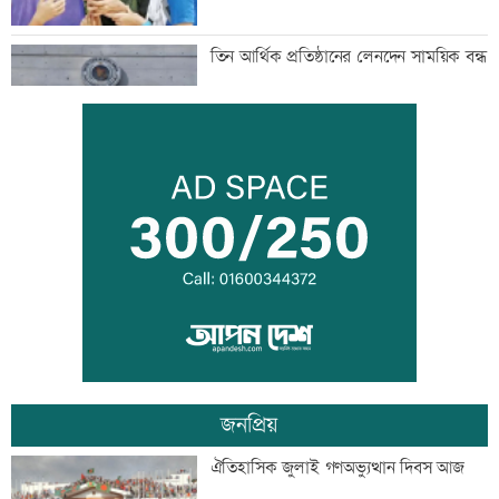
তিন আর্থিক প্রতিষ্ঠানের লেনদেন সাময়িক বন্ধ
নাছিমা কাদির মোল্লা স্কুলের সবাই পেল
জিপিএ-৫
দেড় ঘণ্টায় ৩৪৩ কোটি টাকার লেনদেন
জনপ্রিয়
ট্রাকের পেছনে প্রাইভেটকারের ধাক্কা, প্রাণ
ঐতিহাসিক জুলাই গণঅভ্যুত্থান দিবস আজ
গেল সহকারী জজের