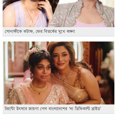
সোনাক্ষীকে কটাক্ষ, ফের বিতর্কের মুখে কঙ্গনা
টরন্টো উৎসবে জায়গা পেল বাংলাদেশের ‘দ্য ডিফিকাল্ট ব্রাইড’