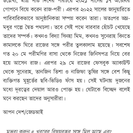
উল্লেখ্য, মাত্র সাত দিনের পরিচয়ে ২০২১ সালের ১৭ অক্টোবর
গোপনে বিয়ে করেন রাজ-পরী। এরপর ২০২২ সালের জানুয়ারিতে
পারিবারিকভাবে আনুষ্ঠানিকতা সম্পন্ন করেন তারা। অতঃপর অম্ল-
মধুর গল্পে দ্বৈত পথচলা। তবে সেই পথে বারবার হোঁচট খেয়েছে
তাদের সম্পর্ক। কখনও বিদ্যা সিনহা মিম, কখনও সুনেরাহ বিনতে
কামালকে ঘিরে রাজের সঙ্গে পরীর তুলকালাম হয়েছে। সবশেষ
গত ২০ মে পরীমণির বাসা থেকে নিজের জিনিসপত্র নিয়ে বের
হয়ে আসেন রাজ। এরপর ২৯ মে রাজের ফেসবুক অ্যাকাউন্ট
থেকে সুনেরাহ, তানজিন তিশা ও নাজিফা তুষির সঙ্গে বেশ কিছু
ব্যক্তিগত মুহূর্তের ছবি-ভিডিও ফাঁস হয়। সেই ঘটনায় দুজনের
মধ্যে দূরত্বের দেয়াল আরও পোক্ত হয়। যেটাকে বিচ্ছেদ বলেই
মনে করছেন তাদের অনুসারীরা।
আপন দেশ/জেডআই
মন্তব্য করুন # খবরের বিষয়বস্তুর সঙ্গে মিল আছে এবং