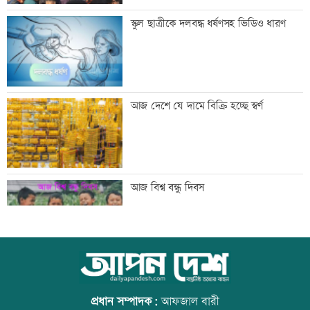
ইবির গবেষণাপত্র প্রত্যাহারের ঘটনায় তদন্ত
স্কুল ছাত্রীকে দলবদ্ধ ধর্ষণসহ ভিডিও ধারণ
কমিটি
যুবদল নেতার মরদেহ গুমের চেষ্টা, থানায়
আজ দেশে যে দামে বিক্রি হচ্ছে স্বর্ণ
মামলা
দেশকে কী দিতে পারলাম, সেটিই গুরুত্বপূর্ণ:
আজ বিশ্ব বন্ধু দিবস
প্রধানমন্ত্রী
ভেজা চুলে ঘুমাচ্ছেন? জানুন এর প্রভাব
কোরআন-হাদিসে নামাজ না পড়ার শাস্তি
প্রধান সম্পাদক:
আফজাল বারী