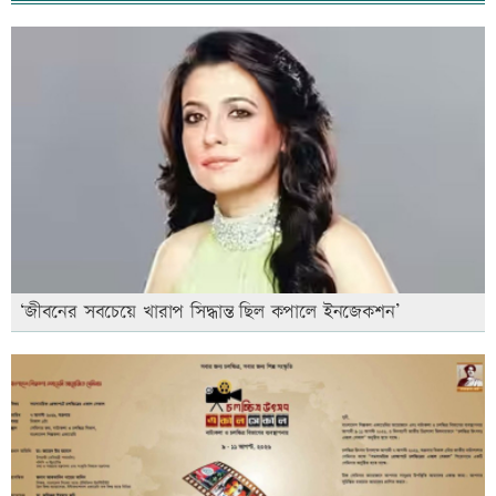
‘জীবনের সবচেয়ে খারাপ সিদ্ধান্ত ছিল কপালে ইনজেকশন’