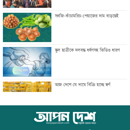
গুরুত্বপূর্ণ ব্যক্তিদের নিয়ে অপপ্রচারের বিরুদ্ধে
সবজি-কাঁচামরিচ-পেয়াজের দাম বাড়ছেই
সতর্ক করল পুলিশ
নিরাপত্তা পেলে দেশে ফিরতে চান সাকিব
স্কুল ছাত্রীকে দলবদ্ধ ধর্ষণসহ ভিডিও ধারণ
সাকিবের দেশে ফেরার সুযোগ নেই: ক্রীড়া
আজ দেশে যে দামে বিক্রি হচ্ছে স্বর্ণ
প্রতিমন্ত্রী
শিল্পকলায় বিনামূল্যে ৬ সিনেমা দেখা যাবে
আজ বিশ্ব বন্ধু দিবস