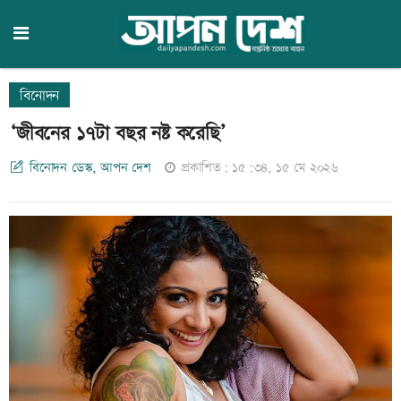
বিনোদন
‘জীবনের ১৭টা বছর নষ্ট করেছি’
বিনোদন ডেস্ক, আপন দেশ
প্রকাশিত: ১৫:৩৪, ১৫ মে ২০২৬