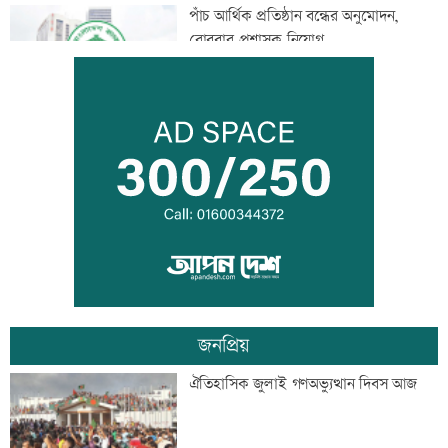
পাঁচ আর্থিক প্রতিষ্ঠান বন্ধের অনুমোদন,
রোববার প্রশাসক নিয়োগ
ঢাকা-ময়মনসিংহ রেল যোগাযোগ স্বাভাবিক
সিঙ্গাপুর থেকে এক কার্গো এলএনজি কিনবে
সরকার
জনপ্রিয়
মান্দায় ২৯৬ বোতলসহ দুই মাদক কারবারি
ঐতিহাসিক জুলাই গণঅভ্যুত্থান দিবস আজ
আটক