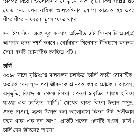
তারপর বিয়ে। ভালোবাসায় মোড়ানো এক জুটি। কিন্তু গল্পের প্লট
মোড় নেয় যখন নায়িকা আলঝেইমার রোগে আক্রান্ত হয় এবং
ধীরে ধীরে নায়ককে ভুলে যেতে থাকে।
সন ইয়ে-জিন এবং জুং ও-সাং অভিনীত এই সিনেমাটি অবশ্যই
আপনার হৃদয় স্পর্শ করবে। কোরিয়ান সিনেমার ইতিহাসে অন্যতম
সেরা একটি রোমান্টিক চলচ্চিত্র এটি।
চার্লি
২০১৫ সালে মুক্তিপ্রাপ্ত মালয়ালম চলচ্চিত্র ‘চার্লি’ যতটা রোমান্টিক,
ততটাই যেন ঘুনে ধরা জীবনকে প্রানবন্ত করার টোটকা। আবেগ,
অনুভূতি, বিষাদ ও চাঞ্চল্য কিংবা অপরূপ প্রকৃতির মায়ায় হারিয়ে
যাওয়া এক চলচ্চিত্র ‘চার্লি।’ মেঘের রাজ্য কিংবা উত্তাল সমুদ্র,
প্রচন্ড চাওয়া, হৃদয় উজাড় করা ভালোবাসা কিংবা দীর্ঘ প্রতীক্ষায়
জমে থাকা এক বুক আশা! প্রতিটি শব্দের একটিই সংজ্ঞা, চার্লি।
চার্লি যেন জীবনের আয়না।