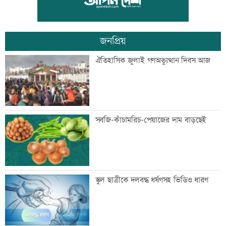
সরকার
জনপ্রিয়
মান্দায় ২৯৬ বোতলসহ দুই মাদক কারবারি
ঐতিহাসিক জুলাই গণঅভ্যুত্থান দিবস আজ
আটক
গুরুত্বপূর্ণ ব্যক্তিদের নিয়ে অপপ্রচারের বিরুদ্ধে
সবজি-কাঁচামরিচ-পেয়াজের দাম বাড়ছেই
সতর্ক করল পুলিশ
নিরাপত্তা পেলে দেশে ফিরতে চান সাকিব
স্কুল ছাত্রীকে দলবদ্ধ ধর্ষণসহ ভিডিও ধারণ