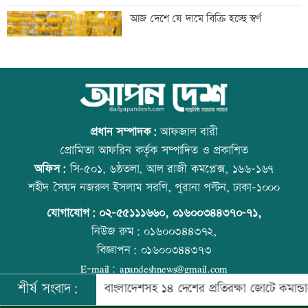
সাকিবের দেশে ফেরার সুযোগ নেই: ক্রীড়া
আজ দেশে যে দামে বিক্রি হচ্ছে স্বর্ণ
প্রতিমন্ত্রী
শিল্পকলায় বিনামূল্যে ৬ সিনেমা দেখা যাবে
আজ বিশ্ব বন্ধু দিবস
প্রধান সম্পাদক:
আফজাল বারী
প্রোমিতা আফরিন কর্তৃক সম্পাদিত ও প্রকাশিত
অফিস:
সি-৫০১, ৬ষ্ঠতলা, আল রাজী কমপ্লেক্স, ১৬৬-১৬৭
দিল্লিতে শেখ হাসিনার বক্তব্যে ভারতের সমর্থন
প্রতিমন্ত্রীকে ঘিরে ভাইরাল ভিডিওতে ছবি
শহীদ সৈয়দ নজরুল ইসলাম সরণি, পুরানা পল্টন, ঢাকা-১০০০
নেই: রণধীর জয়সওয়াল
জুড়ে অপপ্রচার: এলিন
যোগাযোগ:
০২-৫৫১১১৬৬০
,
০১৬০০৩৪৪৩৭০-৭১,
নিউজ রুম:
০১৬০০৩৪৪৩৭২,
বিজ্ঞাপন:
০১৬০০৩৪৪৩৭৩
দেশে ফিরলেন আরও ৩৪০ লিবিয়া প্রবাসী
কোরআন-হাদিসে নামাজ না পড়ার শাস্তি
E-mail:
apandeshnews@gmail.com
শীর্ষ সংবাদ:
ট্রমন্ত্রী
বাংলাদেশসহ ১৪ দেশের প্রতিরক্ষা জোটে কমান্ডার নিয়োগ
©
২০২৬ |
আপন দেশ ডটকম
কর্তৃক সর্বসত্ব ® সংরক্ষিত | উন্নয়নে