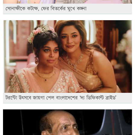
সোনাক্ষীকে কটাক্ষ, ফের বিতর্কের মুখে কঙ্গনা
টরন্টো উৎসবে জায়গা পেল বাংলাদেশের ‘দ্য ডিফিকাল্ট ব্রাইড’