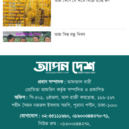
আজ দেশে যে দামে বিক্রি হচ্ছে স্বর্ণ
সিঙ্গাপুর থেকে এক কার্গো এলএনজি কিনবে
আজ বিশ্ব বন্ধু দিবস
সরকার
মান্দায় ২৯৬ বোতলসহ দুই মাদক কারবারি
উত্থান-পতনের বাজারে আজ স্বর্ণের ভরি কত
আটক
প্রধান সম্পাদক:
আফজাল বারী
প্রোমিতা আফরিন কর্তৃক সম্পাদিত ও প্রকাশিত
অফিস:
সি-৫০১, ৬ষ্ঠতলা, আল রাজী কমপ্লেক্স, ১৬৬-১৬৭
গুরুত্বপূর্ণ ব্যক্তিদের নিয়ে অপপ্রচারের বিরুদ্ধে
কোরআন-হাদিসে নামাজ না পড়ার শাস্তি
শহীদ সৈয়দ নজরুল ইসলাম সরণি, পুরানা পল্টন, ঢাকা-১০০০
সতর্ক করল পুলিশ
যোগাযোগ:
০২-৫৫১১১৬৬০
,
০১৬০০৩৪৪৩৭০-৭১,
নিউজ রুম:
০১৬০০৩৪৪৩৭২,