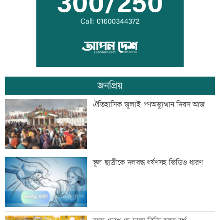
বাকৃবিতে শুরু হচ্ছে প্রাণী চিকিৎসক-
গবেষকদের বৈজ্ঞানিক সম্মেলন
জনপ্রিয়
বন্দরে বিস্ফোরণে একই পরিবারের ৩ জন দগ্ধ
ঐতিহাসিক জুলাই গণঅভ্যুত্থান দিবস আজ
পাঁচ আর্থিক প্রতিষ্ঠান বন্ধের অনুমোদন,
স্কুল ছাত্রীকে দলবদ্ধ ধর্ষণসহ ভিডিও ধারণ
রোববার প্রশাসক নিয়োগ
ঢাকা-ময়মনসিংহ রেল যোগাযোগ স্বাভাবিক