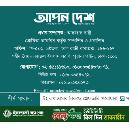
আইনজীবী জামাতার বিরুদ্ধে শ্বশুরের
ইউএস-বাংলা এয়ারলাইন্সে নিয়োগ বিজ্ঞপ্তি
মানববন্ধন
প্রধান সম্পাদক:
আফজাল বারী
প্রোমিতা আফরিন কর্তৃক সম্পাদিত ও প্রকাশিত
অফিস:
সি-৫০১, ৬ষ্ঠতলা, আল রাজী কমপ্লেক্স, ১৬৬-১৬৭
ইলিয়াস আলী গুম: উইং কমান্ডারের বিরুদ্ধে
আজ দেশে স্বর্ণের দাম বাড়ল নাকি কমলো
শহীদ সৈয়দ নজরুল ইসলাম সরণি, পুরানা পল্টন, ঢাকা-১০০০
পরোয়ানা
যোগাযোগ:
০২-৫৫১১১৬৬০
,
০১৬০০৩৪৪৩৭০-৭১,
নিউজ রুম:
০১৬০০৩৪৪৩৭২,
বিজ্ঞাপন:
০১৬০০৩৪৪৩৭৩
আইসাকা ঢাকা চ্যাপ্টারের নতুন সভাপতি
রাজধানীতে ট্রেনের ধাক্কায় শিক্ষার্থীসহ নিহত
E-mail:
apandeshnews@gmail.com
আজাদ, সেক্রেটারি ফারুক
৪
শীর্ষ সংবাদ:
ন বাহিনীর উইং কমান্ডারের বিরুদ্ধে গ্রেফতারি পরোয়ানা
সালমান শ
©
২০২৬ |
আপন দেশ ডটকম
কর্তৃক সর্বসত্ব ® সংরক্ষিত | উন্নয়নে
ইমিথমেকারস.কম
প্রবীণ সাংবাদিক মৃণাল কৃষ্ণ আর নেই
আনসার-ভিডিপির উদ্যোগে সড়ক সংস্কার