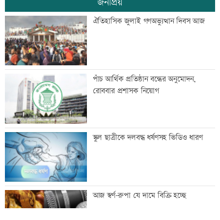
জনপ্রিয়
বাকৃবির ৪২ শিক্ষার্থী শোকজ
ঐতিহাসিক জুলাই গণঅভ্যুত্থান দিবস আজ
হেফাজতকে সঙ্গে নিয়ে দেশ এগিয়ে নেব:
পাঁচ আর্থিক প্রতিষ্ঠান বন্ধের অনুমোদন,
প্রধানমন্ত্রী
রোববার প্রশাসক নিয়োগ
শাহ আহমদ শফীর কবর জিয়ারত করলেন
স্কুল ছাত্রীকে দলবদ্ধ ধর্ষণসহ ভিডিও ধারণ
প্রধানমন্ত্রী
সাঁওতাল হত্যা বিচারের দাবিতে বিক্ষোভ
আজ স্বর্ণ-রুপা যে দামে বিক্রি হচ্ছে