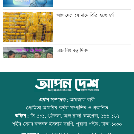
মান্দায় ২৯৬ বোতলসহ দুই মাদক কারবারি
আজ দেশে যে দামে বিক্রি হচ্ছে স্বর্ণ
আটক
গুরুত্বপূর্ণ ব্যক্তিদের নিয়ে অপপ্রচারের বিরুদ্ধে
আজ বিশ্ব বন্ধু দিবস
সতর্ক করল পুলিশ
নিরাপত্তা পেলে দেশে ফিরতে চান সাকিব
কোরআন-হাদিসে নামাজ না পড়ার শাস্তি
প্রধান সম্পাদক:
আফজাল বারী
প্রোমিতা আফরিন কর্তৃক সম্পাদিত ও প্রকাশিত
অফিস:
সি-৫০১, ৬ষ্ঠতলা, আল রাজী কমপ্লেক্স, ১৬৬-১৬৭
সাকিবের দেশে ফেরার সুযোগ নেই: ক্রীড়া
উত্থান-পতনের বাজারে আজ স্বর্ণের ভরি কত
শহীদ সৈয়দ নজরুল ইসলাম সরণি, পুরানা পল্টন, ঢাকা-১০০০
প্রতিমন্ত্রী