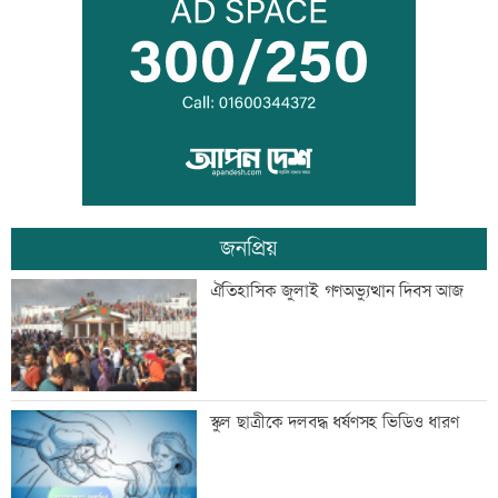
বন্দরে বিস্ফোরণে একই পরিবারের ৩ জন দগ্ধ
পাঁচ আর্থিক প্রতিষ্ঠান বন্ধের অনুমোদন,
রোববার প্রশাসক নিয়োগ
জনপ্রিয়
ঢাকা-ময়মনসিংহ রেল যোগাযোগ স্বাভাবিক
ঐতিহাসিক জুলাই গণঅভ্যুত্থান দিবস আজ
সিঙ্গাপুর থেকে এক কার্গো এলএনজি কিনবে
স্কুল ছাত্রীকে দলবদ্ধ ধর্ষণসহ ভিডিও ধারণ
সরকার