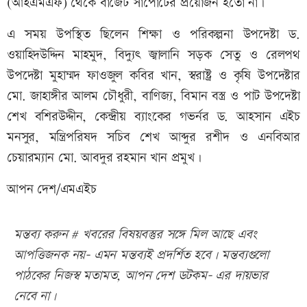
(আইএমএফ) থেকে বাজেট সাপোর্টের প্রয়োজন হতো না।
এ সময় উপস্থিত ছিলেন শিক্ষা ও পরিকল্পনা উপদেষ্টা ড.
ওয়াহিদউদ্দিন মাহমুদ, বিদ্যুৎ জ্বালানি সড়ক সেতু ও রেলপথ
উপদেষ্টা মুহাম্মদ ফাওজুল কবির খান, স্বরাষ্ট্র ও কৃষি উপদেষ্টার
মো. জাহাঙ্গীর আলম চৌধুরী, বাণিজ্য, বিমান বস্ত্র ও পাট উপদেষ্টা
শেখ বশিরউদ্দীন, কেন্দ্রীয় ব্যাংকের গভর্নর ড. আহসান এইচ
মনসুর, মন্ত্রিপরিষদ সচিব শেখ আব্দুর রশীদ ও এনবিআর
চেয়ারম্যান মো. আবদুর রহমান খান প্রমুখ।
আপন দেশ/এমএইচ
মন্তব্য করুন # খবরের বিষয়বস্তুর সঙ্গে মিল আছে এবং
আপত্তিজনক নয়- এমন মন্তব্যই প্রদর্শিত হবে। মন্তব্যগুলো
পাঠকের নিজস্ব মতামত, আপন দেশ ডটকম- এর দায়ভার
নেবে না।