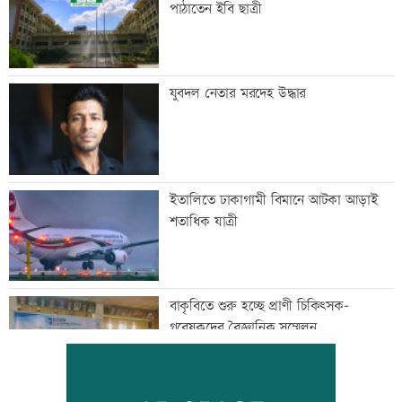
পাঠাতেন ইবি ছাত্রী
যুবদল নেতার মরদেহ উদ্ধার
ইতালিতে ঢাকাগামী বিমানে আটকা আড়াই
শতাধিক যাত্রী
বাকৃবিতে শুরু হচ্ছে প্রাণী চিকিৎসক-
গবেষকদের বৈজ্ঞানিক সম্মেলন