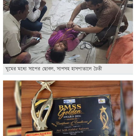
ঘুমের মধ্যে সাপের ছোবল, সাপসহ হাসপাতালে চৈতী