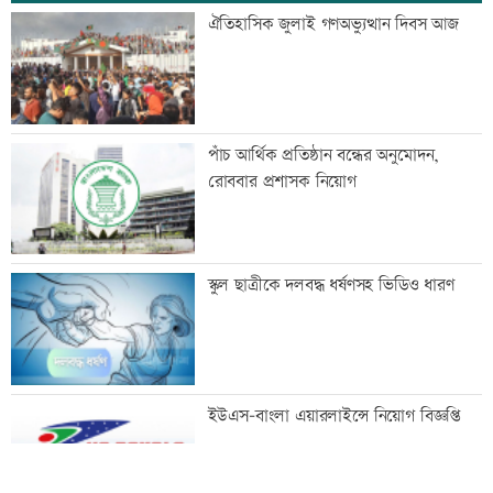
শেখ হাসিনা-হাদির খুনিদের ফেরত চায়
ঐতিহাসিক জুলাই গণঅভ্যুত্থান দিবস আজ
বাংলাদেশ
বেসরকারি গবেষণা সংস্থা সিপিডিতে চাকরির
পাঁচ আর্থিক প্রতিষ্ঠান বন্ধের অনুমোদন,
সুযোগ
রোববার প্রশাসক নিয়োগ
আলোচনা খুব ভালো হয়েছে, সবই ইতিবাচক:
স্কুল ছাত্রীকে দলবদ্ধ ধর্ষণসহ ভিডিও ধারণ
ভারতের হাইকমিশনার
মানবিক বিভাগের অর্ধেকের বেশি শিক্ষার্থী
ইউএস-বাংলা এয়ারলাইন্সে নিয়োগ বিজ্ঞপ্তি
অকৃতকার্য