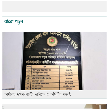
আরো পড়ুন
কার্যালয় দখল-পাল্টা দাবিতে ৩ কমিটির লড়াই