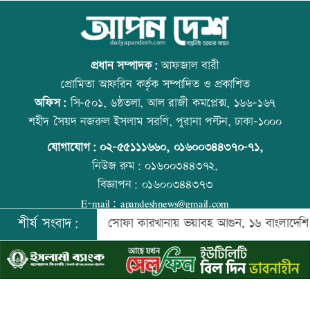
মেধার শতভাগ নিরপেক্ষ মূল্যায়ন নিশ্চিত করা
আজ স্বর্ণ-রুপা যে দামে বিক্রি হচ্ছে
হয়েছে: মাহ্দী আমিন
প্রধান সম্পাদক:
আফজাল বারী
প্রোমিতা আফরিন কর্তৃক সম্পাদিত ও প্রকাশিত
অফিস:
সি-৫০১, ৬ষ্ঠতলা, আল রাজী কমপ্লেক্স, ১৬৬-১৬৭
এসএসসির ফলাফল পুনর্নিরীক্ষণের আবেদন
কাঁচা মরিচের দাম কমলেও ডিমের দাম
শহীদ সৈয়দ নজরুল ইসলাম সরণি, পুরানা পল্টন, ঢাকা-১০০০
করবেন যেভাবে
বাড়তি
যোগাযোগ:
০২-৫৫১১১৬৬০
,
০১৬০০৩৪৪৩৭০-৭১,
নিউজ রুম:
০১৬০০৩৪৪৩৭২,
বিজ্ঞাপন:
০১৬০০৩৪৪৩৭৩
তিন আর্থিক প্রতিষ্ঠানের লেনদেন সাময়িক বন্ধ
ট্রেনের ধাক্কায় শিক্ষার্থীসহ নিহত ৪
E-mail:
apandeshnews@gmail.com
শীর্ষ সংবাদ:
র
সৌদিতে সোফা কারখানায় ভয়াবহ আগুন, ১৬ বাংলাদেশি নিহত
©
২০২৬ |
আপন দেশ ডটকম
কর্তৃক সর্বসত্ব ® সংরক্ষিত | উন্নয়নে
ইমিথমেকারস.কম
নাছিমা কাদির মোল্লা স্কুলের সবাই পেল
আজ দেশে স্বর্ণের দাম বাড়ল নাকি কমলো
জিপিএ-৫