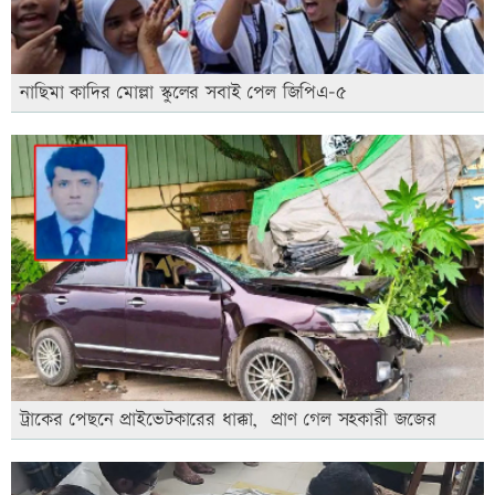
নাছিমা কাদির মোল্লা স্কুলের সবাই পেল জিপিএ-৫
ট্রাকের পেছনে প্রাইভেটকারের ধাক্কা, প্রাণ গেল সহকারী জজের