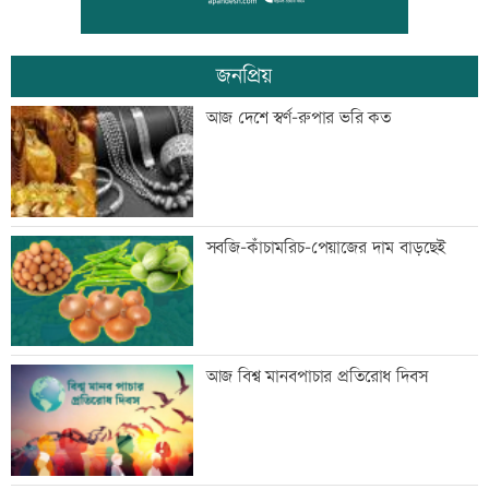
জিয়া পরিষদের নিন্দা
জনপ্রিয়
২৩তম রাষ্ট্রপতি নির্বাচন ২০ আগস্ট: ইসি
আজ দেশে স্বর্ণ-রুপার ভরি কত
ভিসা নিয়ে প্রতারণা, ভারতীয় হাইকমিশনের
সবজি-কাঁচামরিচ-পেয়াজের দাম বাড়ছেই
সতর্কবার্তা
জুলাইয়ে সড়কে ঝরেছে ৪১৬ প্রাণ
আজ বিশ্ব মানবপাচার প্রতিরোধ দিবস