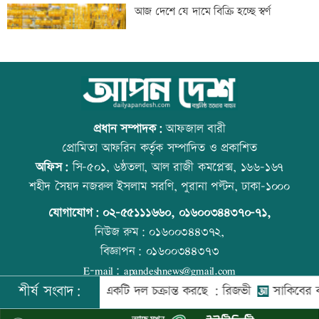
জুলাই স্মৃতি জাদুঘর উন্মুক্ত, প্রথম দিনেই
আজ দেশে যে দামে বিক্রি হচ্ছে স্বর্ণ
উপচে পড়া ভিড়
জোড়া গোলে মেসির নতুন রেকর্ড
আজ বিশ্ব বন্ধু দিবস
প্রধান সম্পাদক:
আফজাল বারী
প্রোমিতা আফরিন কর্তৃক সম্পাদিত ও প্রকাশিত
অফিস:
সি-৫০১, ৬ষ্ঠতলা, আল রাজী কমপ্লেক্স, ১৬৬-১৬৭
ঢাকার চারপাশের নদীদূষণ রোধে
প্রতিমন্ত্রীকে ঘিরে ভাইরাল ভিডিওতে ছবি
শহীদ সৈয়দ নজরুল ইসলাম সরণি, পুরানা পল্টন, ঢাকা-১০০০
কর্মপরিকল্পনার নির্দেশ
জুড়ে অপপ্রচার: এলিন
যোগাযোগ:
০২-৫৫১১১৬৬০
,
০১৬০০৩৪৪৩৭০-৭১,
নিউজ রুম:
০১৬০০৩৪৪৩৭২,
বিজ্ঞাপন:
০১৬০০৩৪৪৩৭৩
গণভোটের রায় বাস্তবায়নে ১১ দলের লংমার্চের
বিশ্ব মাতৃদুগ্ধ দিবস আজ
E-mail:
apandeshnews@gmail.com
ঘোষণা
শীর্ষ সংবাদ:
দেশের বিরুদ্ধে একটি দল চক্রান্ত করছে : রিজভী
সাকিবের বাড়িতে হ
©
২০২৬ |
আপন দেশ ডটকম
কর্তৃক সর্বসত্ব ® সংরক্ষিত | উন্নয়নে