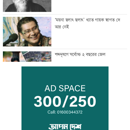
‘ময়না ছলাৎ ছলাৎ’ খ্যাত গায়ক স্বাগত দে
আর নেই
শব্দদূষণে সর্বোচ্চ ২ বছরের জেল
মেয়েকে নিয়ে বাবার কবরে শ্রদ্ধা ডা.
জুবাইদার
রাষ্ট্রবিরোধী তৎপরতায় ৪০৪ শিক্ষক, ইবি