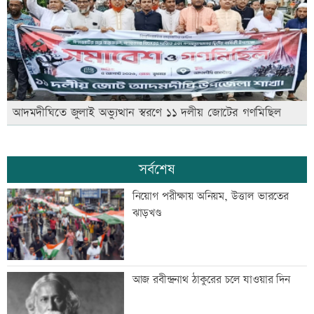
আদমদীঘিতে জুলাই অভ্যুত্থান স্বরণে ১১ দলীয় জোটের গণমিছিল
সর্বশেষ
নিয়োগ পরীক্ষায় অনিয়ম, উত্তাল ভারতের
ঝাড়খণ্ড
আজ রবীন্দ্রনাথ ঠাকুরের চলে যাওয়ার দিন