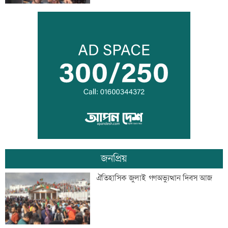
আমিরাতে ঈদে মিলাদুন্নবী ও জাতীয় দিবসের
ছুটি ঘোষণা
তনু হত্যায় সাবেক সেনা সদস্য হাফিজুর ফের
গ্রেফতার
জনপ্রিয়
‘জীবনের সবচেয়ে খারাপ সিদ্ধান্ত ছিল কপালে
ঐতিহাসিক জুলাই গণঅভ্যুত্থান দিবস আজ
ইনজেকশন’