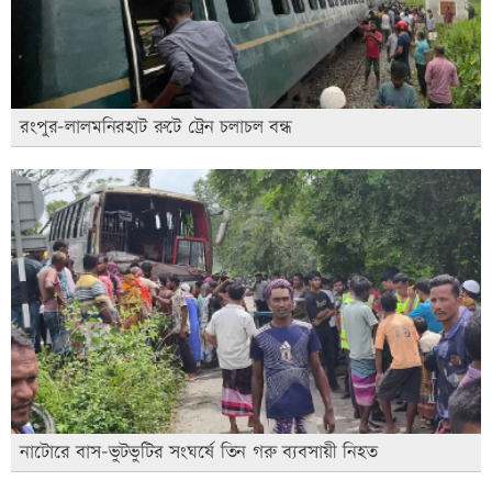
রংপুর-লালমনিরহাট রুটে ট্রেন চলাচল বন্ধ
নাটোরে বাস-ভুটভুটির সংঘর্ষে তিন গরু ব্যবসায়ী নিহত