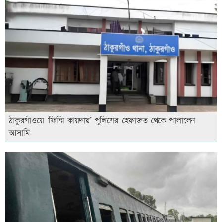
ঠাকুরগাঁওয়ে ‘ফিল্মি কায়দায়’ পুলিশের হেফাজত থেকে পালালেন
আসামি