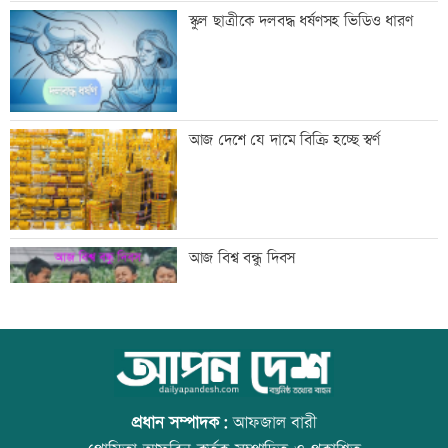
‘তারেক রহমানকেও আয়নাঘরে বন্দি রেখে
স্কুল ছাত্রীকে দলবদ্ধ ধর্ষণসহ ভিডিও ধারণ
নির্যাতন করা হয়েছিল’
‘জুলাই জাদুঘরে কোনো ধরনের দলীয়
আজ দেশে যে দামে বিক্রি হচ্ছে স্বর্ণ
ইতিহাস দেখতে চাই না’
রাজনৈতিক সম্পৃক্ততা যেন পেশাগত জীবনে
আজ বিশ্ব বন্ধু দিবস
বিঘ্ন না ঘটায়: প্রধানমন্ত্রী
ঠাকুরগাঁওয়ে ‘ফিল্মি কায়দায়’ পুলিশের
উত্থান-পতনের বাজারে আজ স্বর্ণের ভরি কত
হেফাজত থেকে পালালেন আসামি
প্রধান সম্পাদক:
আফজাল বারী