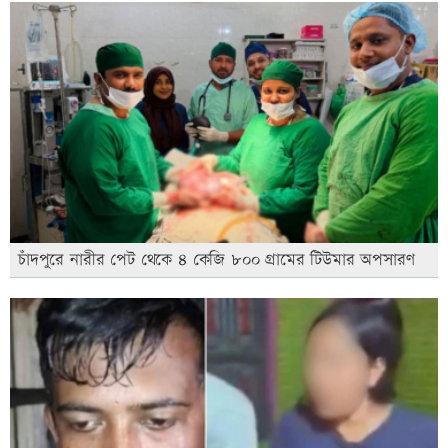
চাঁদপুরে নারীর পেট থেকে ৪ কেজি ৮০০ গ্রামের টিউমার অপসারণ