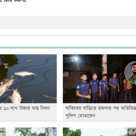
শেয়ার করুনঃ
য়ে ১০ লাখ টাকার মাছ নিধন
সাকিবের বাড়িতে হামলার পর অতিরিক্
পুলিশ মোতায়েন