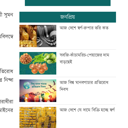
তিন বিভাগে বন্যার পূর্বাভাস
য়ী সুমন
জনপ্রিয়
আজ দেশে স্বর্ণ-রুপার ভরি কত
িলম্বে
দ্বিতীয় প্রান্তিকে ন্যাশনাল ফিডের
লোকসান
সবজি-কাঁচামরিচ-পেয়াজের দাম
বাড়ছেই
ফ্ল্যাট পাবেন জুলাই শহীদ-আহত
্রতিরোধ
পরিবার: গৃহায়ন প্রতিমন্ত্রী
 নিন্দা
আজ বিশ্ব মানবপাচার প্রতিরোধ
দিবস
প্রস্তুতি ম্যাচে অপ্রস্তুত বাংলাদেশ
পরাধীরা
 আইনের
আজ দেশে যে দামে বিক্রি হচ্ছে স্বর্ণ
ফেনীর বন্ধ গ্যাসক্ষেত্র চালুর উদ্যোগ