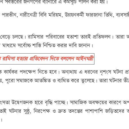
নে সর্বস্তরের জনগণের ব্যানারে এ কর্মসূচি পালন করা হয়।
রভীন, নারীনেত্রী বিবি মরিয়ম, উন্নয়নকর্মী ফারজানা তিথি, ব্যবসা
ধ বেড়ে চলছে। রামিসার পরিবারের হতাশা তারই প্রতিফলন। তারা অব
 মাধ্যমে সর্বোচ্চ শাস্তি নিশ্চিত করার দাবি জানান।
ামিসা হত্যার প্রতিবেদন দিতে বললেন আইনমন্ত্রী
্রকে কার্যকর পদক্ষেপ নিতে হবে। অন্যথায় এ ধরনের নৃশংস ঘটনা প
য়, পুরো সমাজকে আতঙ্কিত ও ব্যথিত করে তুলেছে। তারা ঘটনার তীব্র
ংসতা উদ্বেগজনক হারে বৃদ্ধি পাচ্ছে। সামাজিক অবক্ষয়ের কারণে অ
 ঘটনার সুষ্ঠু, নিরপেক্ষ ও দ্রুত তদন্তের পাশাপাশি জড়িতদের
া।