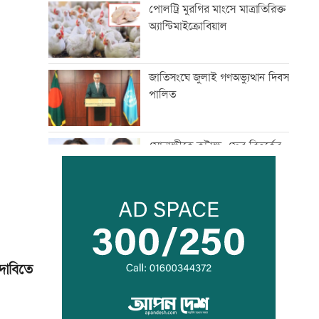
পোলট্রি মুরগির মাংসে মাত্রাতিরিক্ত
অ্যান্টিমাইক্রোবিয়াল
জাতিসংঘে জুলাই গণঅভ্যুত্থান দিবস
পালিত
সোনাক্ষীকে কটাক্ষ, ফের বিতর্কের
মুখে কঙ্গনা
দুই ঘণ্টায় ৫৪৮ কোটি টাকার
লেনদেন
দাবিতে
ব্রিজের নিচে মিলল নারীর খণ্ডিত
মরদেহ