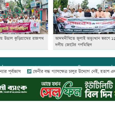
ে উত্তাল কুড়িগ্রামের রাজপথ
আদমদীঘিতে জুলাই অভ্যুত্থান স্বরণে ১
দলীয় জোটের গণমিছিল
প্রধান সম্পাদক:
আফজাল বারী
াভাস
ফেনীর বন্ধ গ্যাসক্ষেত্র চালুর উদ্যোগ নেই, হতাশ এলাকাবাসী
প্রোমিতা আফরিন কর্তৃক সম্পাদিত ও প্রকাশিত
অফিস:
সি-৫০১, ৬ষ্ঠতলা, আল রাজী কমপ্লেক্স, ১৬৬-১৬৭
শহীদ সৈয়দ নজরুল ইসলাম সরণি, পুরানা পল্টন, ঢাকা-১০০০
০২৬ |
আপন দেশ ডটকম
কর্তৃক সর্বসত্ব ® সংরক্ষিত | উন্নয়নে
ইমিথমেকার