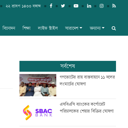
২২ শ্রাবণ ১৪৩৩ বঙ্গাব্দ
বিনোদন
শিক্ষা
লাইফ স্টাইল
সারাদেশ
অন্যান্য
সর্বশেষ
গণভোটের রায় বাস্তবায়নে ১১ দলের
লংমার্চের ঘোষণা
এসবিএসি ব্যাংকের কর্পোরেট
পরিচালকের শেয়ার বিক্রির ঘোষণা