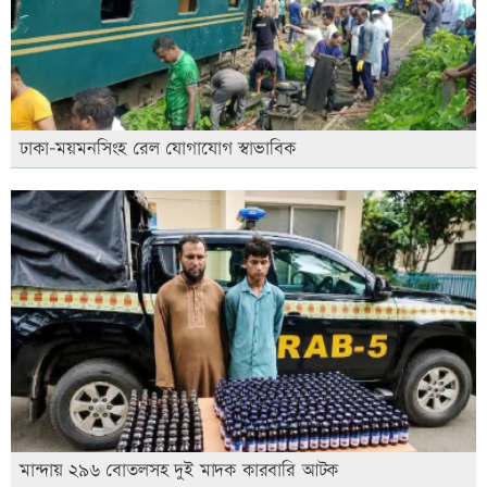
ঢাকা-ময়মনসিংহ রেল যোগাযোগ স্বাভাবিক
মান্দায় ২৯৬ বোতলসহ দুই মাদক কারবারি আটক