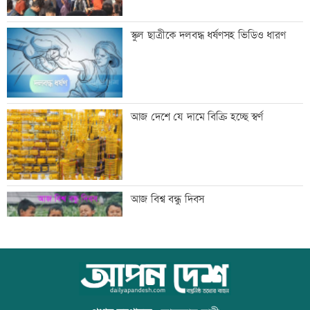
সিন্ডিকেট ভেঙে কৃষকদের লাভ নিশ্চিত করা
স্কুল ছাত্রীকে দলবদ্ধ ধর্ষণসহ ভিডিও ধারণ
হবে: আইনমন্ত্রী
টেলিভিশনে আজকের যত খেলা
আজ দেশে যে দামে বিক্রি হচ্ছে স্বর্ণ
শনিবার রাজধানীর যেসব মার্কেট-দর্শনীয় স্থান
আজ বিশ্ব বন্ধু দিবস
বন্ধ
শাহজালাল বিমানবন্দরে আগুন, সাময়িক বন্ধ
উত্থান-পতনের বাজারে আজ স্বর্ণের ভরি কত
যাত্রীসেবা