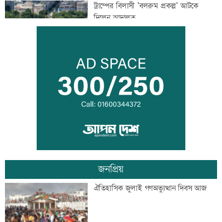
ট্রাম্পের বিলাসী ’বলরুম প্রকল্প’ আটকে
দিলেন আদালত
আগস্টে ফের টানা ৪ দিনের ছুটির সুযোগ
এসএসসির ফলাফল সোমবার, যে ৩ উপায়ে
জানবেন
জনপ্রিয়
দেশের ৬ অঞ্চলে ভারী বর্ষণের আভাস
ঐতিহাসিক জুলাই গণঅভ্যুত্থান দিবস আজ