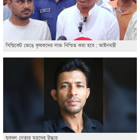
সিন্ডিকেট ভেঙে কৃষকদের লাভ নিশ্চিত করা হবে: আইনমন্ত্রী
যুবদল নেতার মরদেহ উদ্ধার