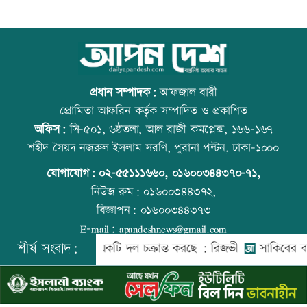
আজ দেশে স্বর্ণের ভরি কত
স্কুল ছাত্রীকে দলবদ্ধ ধর্ষণসহ ভিডিও ধারণ
প্রধান সম্পাদক:
আফজাল বারী
প্রোমিতা আফরিন কর্তৃক সম্পাদিত ও প্রকাশিত
অফিস:
সি-৫০১, ৬ষ্ঠতলা, আল রাজী কমপ্লেক্স, ১৬৬-১৬৭
শ্বশুরের শাহাদতবার্ষিকীর দোয়া মাহফিলে
প্রতিমন্ত্রীকে ঘিরে ভাইরাল ভিডিওতে ছবি
শহীদ সৈয়দ নজরুল ইসলাম সরণি, পুরানা পল্টন, ঢাকা-১০০০
প্রধানমন্ত্রী
জুড়ে অপপ্রচার: এলিন
যোগাযোগ:
০২-৫৫১১১৬৬০
,
০১৬০০৩৪৪৩৭০-৭১,
নিউজ রুম:
০১৬০০৩৪৪৩৭২,
বিজ্ঞাপন:
০১৬০০৩৪৪৩৭৩
প্রাইম মিনিস্টার গোল্ডকাপ ফুটবল টুর্নামেন্টে
কোরআন-হাদিসে নামাজ না পড়ার শাস্তি
E-mail:
apandeshnews@gmail.com
সংঘর্ষ, আহত ২৪
শীর্ষ সংবাদ:
েশের বিরুদ্ধে একটি দল চক্রান্ত করছে : রিজভী
সাকিবের বাড়িতে হ
©
২০২৬ |
আপন দেশ ডটকম
কর্তৃক সর্বসত্ব ® সংরক্ষিত | উন্নয়নে
ইমিথমেকারস.কম
এসএসসির ফলপ্রকাশ ১০ আগস্ট, যেভাবে
বিশ্ব মাতৃদুগ্ধ দিবস আজ