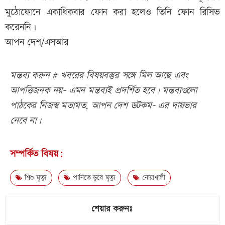
মুঠোফোনে একাধিকবার ফোন করা হলেও তিনি ফোন রিসিভ
করেননি।
আপন দেশ/এসআর
মন্তব্য করুন # খবরের বিষয়বস্তুর সঙ্গে মিল আছে এবং
আপত্তিজনক নয়- এমন মন্তব্যই প্রদর্শিত হবে। মন্তব্যগুলো
পাঠকের নিজস্ব মতামত, আপন দেশ ডটকম- এর দায়ভার
নেবে না।
সম্পর্কিত বিষয়:
শিশু মৃত্যু
পানিতে ডুবে মৃত্যু
নোয়াখালী
শেয়ার করুনঃ