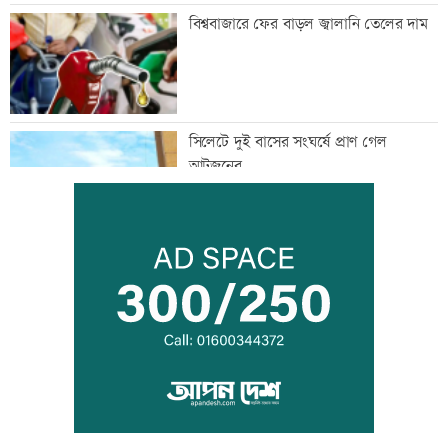
বিশ্ববাজারে ফের বাড়ল জ্বালানি তেলের দাম
সিলেটে দুই বাসের সংঘর্ষে প্রাণ গেল
আটজনের
দুপুরের মধ্যে ঝোড়ো হাওয়াসহ বজ্রবৃষ্টি হতে
পারে যেসব অঞ্চলে
ডিএমপির ১২ ঊর্ধ্বতন কর্মকর্তাকে বদলি