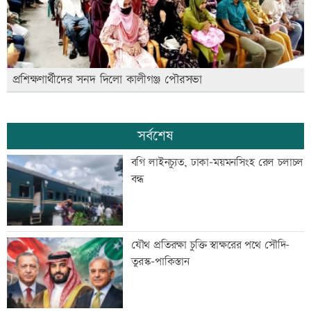
প্রশিক্ষণার্থীদের সনদ দিলো কালীগঞ্জ পৌরসভা
সর্বশেষ
বগি লাইনচ্যুত, ঢাকা-ময়মনসিংহ রেল চলাচল
বন্ধ
যৌথ প্রতিরক্ষা চুক্তি স্বাক্ষরের পথে সৌদি-
তুরস্ক-পাকিস্তান