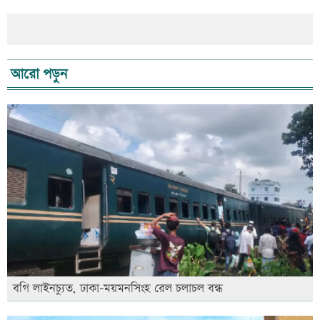
আরো পড়ুন
বগি লাইনচ্যুত, ঢাকা-ময়মনসিংহ রেল চলাচল বন্ধ