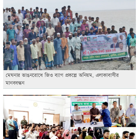
মেঘনার ভাঙনরোধে জিও ব্যাগ প্রকল্পে অনিয়ম, এলাকাবাসীর
মানববন্ধন