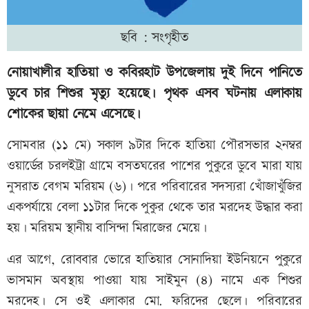
ছবি : সংগৃহীত
নোয়াখালীর হাতিয়া ও কবিরহাট উপজেলায় দুই দিনে পানিতে
ডুবে চার শিশুর মৃত্যু হয়েছে। পৃথক এসব ঘটনায় এলাকায়
শোকের ছায়া নেমে এসেছে।
সোমবার (১১ মে) সকাল ৯টার দিকে হাতিয়া পৌরসভার ২নম্বর
ওয়ার্ডের চরলইট্রা গ্রামে বসতঘরের পাশের পুকুরে ডুবে মারা যায়
নুসরাত বেগম মরিয়ম (৬)। পরে পরিবারের সদস্যরা খোঁজাখুঁজির
একপর্যায়ে বেলা ১১টার দিকে পুকুর থেকে তার মরদেহ উদ্ধার করা
হয়। মরিয়ম স্থানীয় বাসিন্দা মিরাজের মেয়ে।
এর আগে, রোববার ভোরে হাতিয়ার সোনাদিয়া ইউনিয়নে পুকুরে
ভাসমান অবস্থায় পাওয়া যায় সাইমুন (৪) নামে এক শিশুর
মরদেহ। সে ওই এলাকার মো. ফরিদের ছেলে। পরিবারের