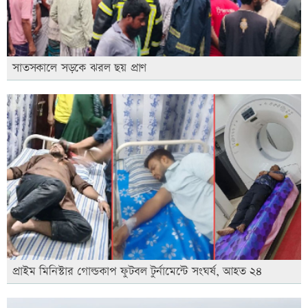
সাতসকালে সড়কে ঝরল ছয় প্রাণ
প্রাইম মিনিস্টার গোল্ডকাপ ফুটবল টুর্নামেন্টে সংঘর্ষ, আহত ২৪