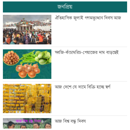
জনপ্রিয়
জন্মসূত্রে নাগরিকত্ব সীমিত করতে ট্রাম্পের
ঐতিহাসিক জুলাই গণঅভ্যুত্থান দিবস আজ
নতুন নির্বাহী আদেশ
টেলিভিশনে আজকের যত খেলা
সবজি-কাঁচামরিচ-পেয়াজের দাম বাড়ছেই
শুক্রবার রাজধানীর যেসব মার্কেট-দর্শনীয় স্থান
আজ দেশে যে দামে বিক্রি হচ্ছে স্বর্ণ
বন্ধ
সাতসকালে সড়কে ঝরল ছয় প্রাণ
আজ বিশ্ব বন্ধু দিবস