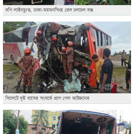
বগি লাইনচ্যুত, ঢাকা-ময়মনসিংহ রেল চলাচল বন্ধ
সিলেটে দুই বাসের সংঘর্ষে প্রাণ গেল আটজনের