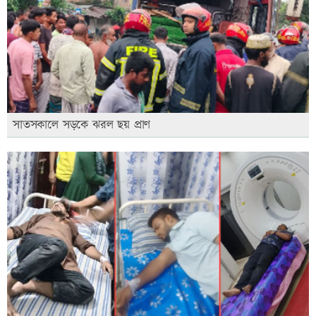
সাতসকালে সড়কে ঝরল ছয় প্রাণ