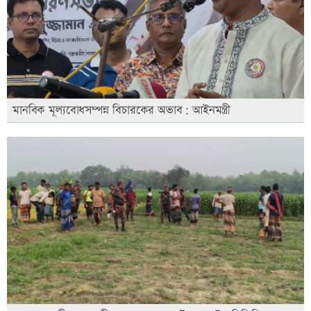
মানবিক মূল্যবোধসম্পন্ন বিচারকের অভাব: আইনমন্ত্রী