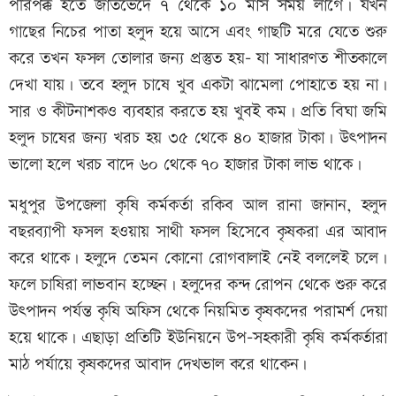
পরিপক্ক হতে জাতভেদে ৭ থেকে ১০ মাস সময় লাগে। যখন
গাছের নিচের পাতা হলুদ হয়ে আসে এবং গাছটি মরে যেতে শুরু
করে তখন ফসল তোলার জন্য প্রস্তুত হয়- যা সাধারণত শীতকালে
দেখা যায়। তবে হলুদ চাষে খুব একটা ঝামেলা পোহাতে হয় না।
সার ও কীটনাশকও ব্যবহার করতে হয় খুবই কম। প্রতি বিঘা জমি
হলুদ চাষের জন্য খরচ হয় ৩৫ থেকে ৪০ হাজার টাকা। উৎপাদন
ভালো হলে খরচ বাদে ৬০ থেকে ৭০ হাজার টাকা লাভ থাকে।
মধুপুর উপজেলা কৃষি কর্মকর্তা রকিব আল রানা জানান, হলুদ
বছরব্যাপী ফসল হওয়ায় সাথী ফসল হিসেবে কৃষকরা এর আবাদ
করে থাকে। হলুদে তেমন কোনো রোগবালাই নেই বললেই চলে।
ফলে চাষিরা লাভবান হচ্ছেন। হলুদের কন্দ রোপন থেকে শুরু করে
উৎপাদন পর্যন্ত কৃষি অফিস থেকে নিয়মিত কৃষকদের পরামর্শ দেয়া
হয়ে থাকে। এছাড়া প্রতিটি ইউনিয়নে উপ-সহকারী কৃষি কর্মকর্তারা
মাঠ পর্যায়ে কৃষকদের আবাদ দেখভাল করে থাকেন।