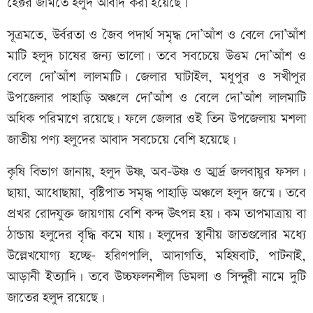
হেক্টর জমিতে হলুদ আবাদ করা হয়েছে।
সূত্রমতে, উর্বরতা ও জৈব পদার্থ সমৃদ্ধ দো’আঁশ ও বেলে দো’আঁশ
মাটি হলুদ চাষের জন্য ভালো। তবে সবচেয়ে উত্তম দো’আঁশ ও
বেলে দো’আঁশ লালমাটি। জেলার ঘাটাইল, মধুপুর ও সখীপুর
উপজেলার পাহাড়ি অঞ্চলে দো’আঁশ ও বেলে দো’আঁশ লালমাটি
অধিক পরিমাণে রয়েছে। ফলে জেলার ওই তিন উপজেলায় মশলা
জাতীয় পণ্য হলুদের আবাদ সবচেয়ে বেশি হয়েছে।
কৃষি বিভাগ জানায়, হলুদ উষ্ণ, অব-উষ্ণ ও আর্র্দ্র জলবায়ুর ফসল।
ছায়া, আধোছায়া, বৃষ্টিপাত সমৃদ্ধ পাহাড়ি অঞ্চলে হলুদ জন্মে। তবে
প্রখর রোদযুক্ত জায়গায় বেশি কন্দ উৎপন্ন হয়। কম তাপমাত্রায় বা
ঠান্ডায় হলুদের বৃদ্ধি কমে যায়। হলুদের স্থানীয় জাতগুলোর মধ্যে
উল্লেখযোগ্য হচ্ছে- হরিণপালি, আদাগতি, মহিষবাট, পাটনাই,
আড়ানী ইত্যাদি। তবে উচ্চফলনশীল ডিমলা ও সিন্দুরী নামে দুটি
জাতের হলুদ রয়েছে।