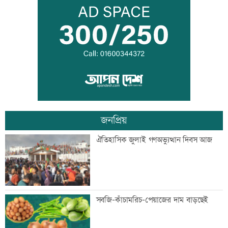
মানবিক মূল্যবোধসম্পন্ন বিচারকের অভাব:
আইনমন্ত্রী
রোববার চট্টগ্রামে যাচ্ছেন প্রধানমন্ত্রী
জনপ্রিয়
বিয়ে না করার কারণ জানালেন আমিশা
ঐতিহাসিক জুলাই গণঅভ্যুত্থান দিবস আজ
আওয়ামী লীগের সঙ্গে গণতন্ত্র যায় না: মির্জা
সবজি-কাঁচামরিচ-পেয়াজের দাম বাড়ছেই
ফখরুল