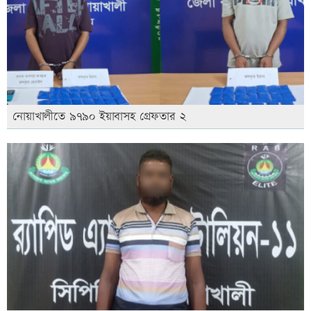
নোয়াখালীতে ৯৭৯০ ইয়াবাসহ গ্রেফতার ২