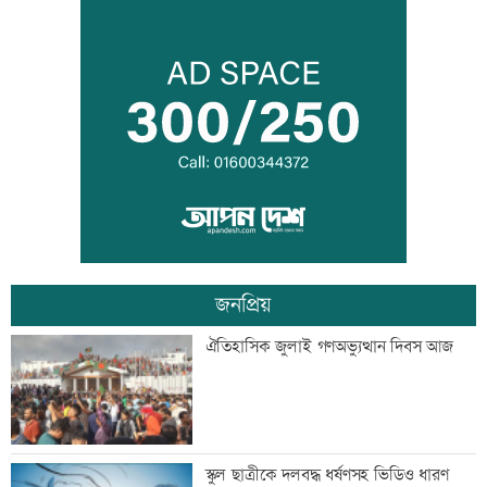
বন্দরে বিস্ফোরণে একই পরিবারের ৩ জন দগ্ধ
পাঁচ আর্থিক প্রতিষ্ঠান বন্ধের অনুমোদন,
রোববার প্রশাসক নিয়োগ
জনপ্রিয়
ঢাকা-ময়মনসিংহ রেল যোগাযোগ স্বাভাবিক
ঐতিহাসিক জুলাই গণঅভ্যুত্থান দিবস আজ
সিঙ্গাপুর থেকে এক কার্গো এলএনজি কিনবে
স্কুল ছাত্রীকে দলবদ্ধ ধর্ষণসহ ভিডিও ধারণ