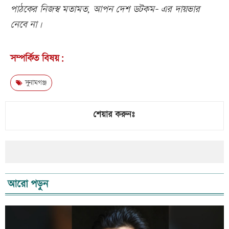
পাঠকের নিজস্ব মতামত, আপন দেশ ডটকম- এর দায়ভার
নেবে না।
সম্পর্কিত বিষয়:
সুনামগঞ্জ
শেয়ার করুনঃ
আরো পড়ুন