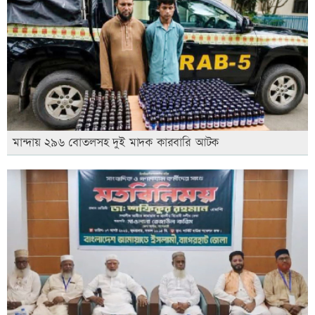
মান্দায় ২৯৬ বোতলসহ দুই মাদক কারবারি আটক