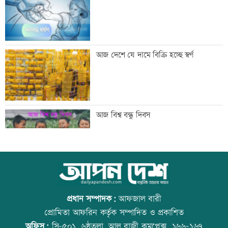
সরকার
মান্দায় ২৯৬ বোতলসহ দুই মাদক কারবারি
আজ দেশে যে দামে বিক্রি হচ্ছে স্বর্ণ
আটক
গুরুত্বপূর্ণ ব্যক্তিদের নিয়ে অপপ্রচারের বিরুদ্ধে
আজ বিশ্ব বন্ধু দিবস
সতর্ক করল পুলিশ
নিরাপত্তা পেলে দেশে ফিরতে চান সাকিব
কোরআন-হাদিসে নামাজ না পড়ার শাস্তি
প্রধান সম্পাদক:
আফজাল বারী
প্রোমিতা আফরিন কর্তৃক সম্পাদিত ও প্রকাশিত
অফিস:
সি-৫০১, ৬ষ্ঠতলা, আল রাজী কমপ্লেক্স, ১৬৬-১৬৭