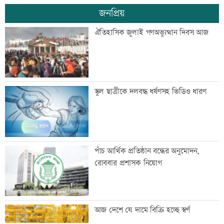
জনপ্রিয়
স্বেচ্ছাসেবী ফোরামের মাসব্যাপী আবৃত্তি
ঐতিহাসিক জুলাই গণঅভ্যুত্থান দিবস আজ
চিত্রাঙ্কন প্রতিযোগিতা
শাক ধুতে গিয়ে গৃহবধূর মৃত্যু
স্কুল ছাত্রীকে দলবদ্ধ ধর্ষণসহ ভিডিও ধারণ
হাসিনার নির্দেশে সালাহউদ্দিন আহমদকে গুম
পাঁচ আর্থিক প্রতিষ্ঠান বন্ধের অনুমোদন,
করা হয়: তদন্ত
রোববার প্রশাসক নিয়োগ
তরুণদের নেতৃত্বেই প্রযুক্তিনির্ভর উন্নয়ন হবে:
আজ দেশে যে দামে বিক্রি হচ্ছে স্বর্ণ
তথ্যপ্রযুক্তিমন্ত্রী