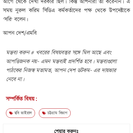
আগে থেকে দেখা দরকার ছিল। কিন্তু আপনারা তা করেননি। এ
সময় নুরুল করিম সিডিএ কর্মকর্তাদের পক্ষ থেকে উপদেষ্টাকে
'সরি' বলেন।
আপন দেশ/এমবি
মন্তব্য করুন # খবরের বিষয়বস্তুর সঙ্গে মিল আছে এবং
আপত্তিজনক নয়- এমন মন্তব্যই প্রদর্শিত হবে। মন্তব্যগুলো
পাঠকের নিজস্ব মতামত, আপন দেশ ডটকম- এর দায়ভার
নেবে না।
সম্পর্কিত বিষয়:
ছবি ভাইরাল
চট্টগ্রাম বিভাগ
শেয়ার করুনঃ