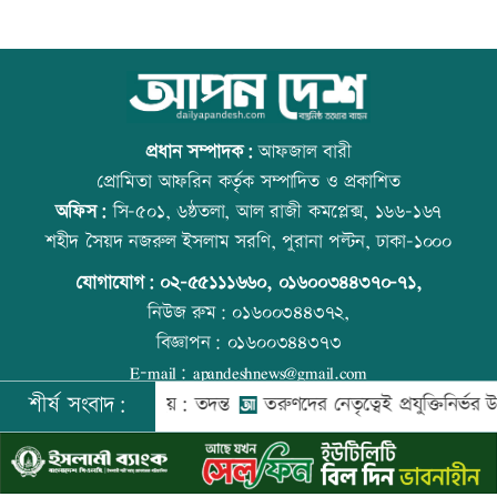
লক্ষ্মীপুর জেলা প্রশাসনের ১৪ কর্মকর্তা-
আজ বিশ্ব বন্ধু দিবস
কর্মচারীর বিদায়ী সংবর্ধনা
প্রধান সম্পাদক:
আফজাল বারী
প্রোমিতা আফরিন কর্তৃক সম্পাদিত ও প্রকাশিত
অফিস:
সি-৫০১, ৬ষ্ঠতলা, আল রাজী কমপ্লেক্স, ১৬৬-১৬৭
সব শর্ত মেনে নিলে হরমুজ খুলবো: ইরান
কোরআন-হাদিসে নামাজ না পড়ার শাস্তি
শহীদ সৈয়দ নজরুল ইসলাম সরণি, পুরানা পল্টন, ঢাকা-১০০০
যোগাযোগ:
০২-৫৫১১১৬৬০
,
০১৬০০৩৪৪৩৭০-৭১,
নিউজ রুম:
০১৬০০৩৪৪৩৭২,
বিজ্ঞাপন:
০১৬০০৩৪৪৩৭৩
মেসির বাবা মারা গেছেন
আজ স্বর্ণ-রুপা যে দামে বিক্রি হচ্ছে
E-mail:
apandeshnews@gmail.com
শীর্ষ সংবাদ:
মদকে গুম করা হয়: তদন্ত
তরুণদের নেতৃত্বেই প্রযুক্তিনির্ভর উন্নয়ন হবে: 
©
২০২৬ |
আপন দেশ ডটকম
কর্তৃক সর্বসত্ব ® সংরক্ষিত | উন্নয়নে
ইমিথমেকারস.কম
বিএনপি গণমাধ্যমের স্বাধীনতায় বিশ্বাস করে:
আজ দেশে স্বর্ণের দাম বাড়ল নাকি কমলো