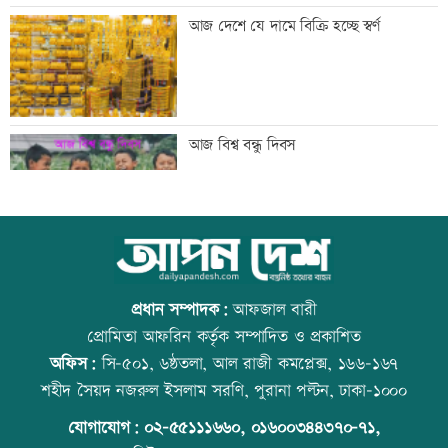
রাজনৈতিক সম্পৃক্ততা যেন পেশাগত জীবনে
আজ দেশে যে দামে বিক্রি হচ্ছে স্বর্ণ
বিঘ্ন না ঘটায়: প্রধানমন্ত্রী
ঠাকুরগাঁওয়ে ‘ফিল্মি কায়দায়’ পুলিশের
আজ বিশ্ব বন্ধু দিবস
হেফাজত থেকে পালালেন আসামি
রংপুর-লালমনিরহাট রুটে ট্রেন চলাচল বন্ধ
উত্থান-পতনের বাজারে আজ স্বর্ণের ভরি কত
প্রধান সম্পাদক:
আফজাল বারী
প্রোমিতা আফরিন কর্তৃক সম্পাদিত ও প্রকাশিত
অফিস:
সি-৫০১, ৬ষ্ঠতলা, আল রাজী কমপ্লেক্স, ১৬৬-১৬৭
নাটোরে বাস-ভুটভুটির সংঘর্ষে তিন গরু
কোরআন-হাদিসে নামাজ না পড়ার শাস্তি
শহীদ সৈয়দ নজরুল ইসলাম সরণি, পুরানা পল্টন, ঢাকা-১০০০
ব্যবসায়ী নিহত
যোগাযোগ:
০২-৫৫১১১৬৬০
,
০১৬০০৩৪৪৩৭০-৭১,