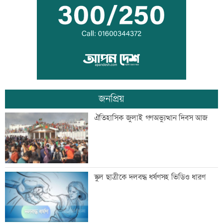
গ্রেফতার
‘জীবনের সবচেয়ে খারাপ সিদ্ধান্ত ছিল কপালে
ইনজেকশন’
জনপ্রিয়
‘তারেক রহমানকেও আয়নাঘরে বন্দি রেখে
ঐতিহাসিক জুলাই গণঅভ্যুত্থান দিবস আজ
নির্যাতন করা হয়েছিল’
‘জুলাই জাদুঘরে কোনো ধরনের দলীয়
স্কুল ছাত্রীকে দলবদ্ধ ধর্ষণসহ ভিডিও ধারণ
ইতিহাস দেখতে চাই না’