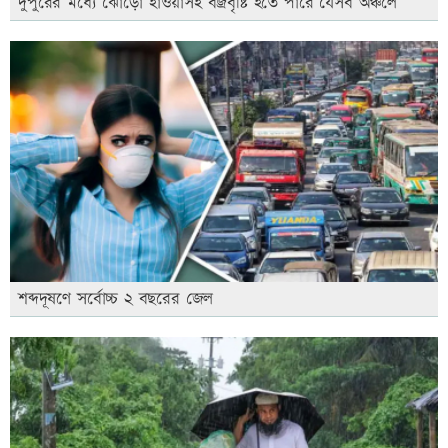
দুপুরের মধ্যে ঝোড়ো হাওয়াসহ বজ্রবৃষ্টি হতে পারে যেসব অঞ্চলে
শব্দদূষণে সর্বোচ্চ ২ বছরের জেল