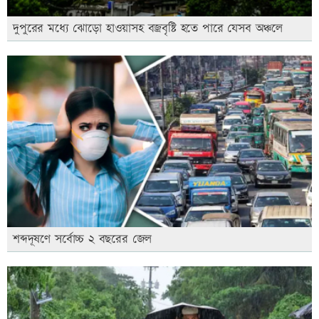
দুপুরের মধ্যে ঝোড়ো হাওয়াসহ বজ্রবৃষ্টি হতে পারে যেসব অঞ্চলে
শব্দদূষণে সর্বোচ্চ ২ বছরের জেল