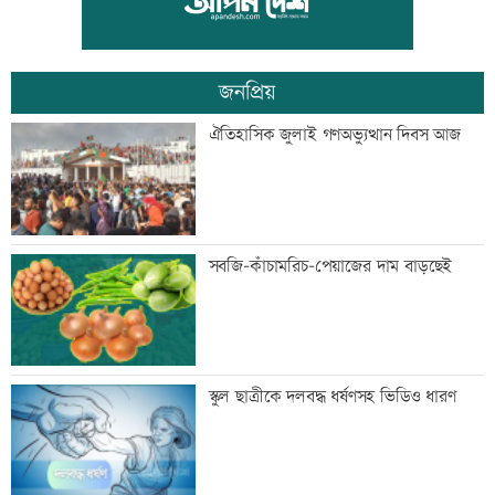
জনপ্রিয়
বিয়ে না করার কারণ জানালেন আমিশা
ঐতিহাসিক জুলাই গণঅভ্যুত্থান দিবস আজ
আওয়ামী লীগের সঙ্গে গণতন্ত্র যায় না: মির্জা
সবজি-কাঁচামরিচ-পেয়াজের দাম বাড়ছেই
ফখরুল
ডেপুটি ম্যানেজার চেয়ে ব্র্যাকে নিয়োগ
স্কুল ছাত্রীকে দলবদ্ধ ধর্ষণসহ ভিডিও ধারণ