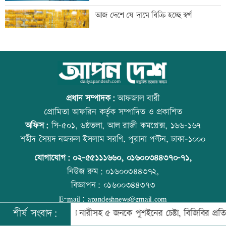
‘আমার স্বপ্ন আপনাদের কাছে দিয়ে গেলাম’
আজ দেশে যে দামে বিক্রি হচ্ছে স্বর্ণ
মেহেরপুর সীমান্তে নারীসহ ৫ জনকে পুশইনের
আজ বিশ্ব বন্ধু দিবস
চেষ্টা, বিজিবির প্রতিরোধে ব্যর্থ
প্রধান সম্পাদক:
আফজাল বারী
প্রোমিতা আফরিন কর্তৃক সম্পাদিত ও প্রকাশিত
অফিস:
সি-৫০১, ৬ষ্ঠতলা, আল রাজী কমপ্লেক্স, ১৬৬-১৬৭
থাইল্যান্ডে ১৪ বছরের শিক্ষার্থীর গুলিতে নিহত
প্রতিমন্ত্রীকে ঘিরে ভাইরাল ভিডিওতে ছবি
শহীদ সৈয়দ নজরুল ইসলাম সরণি, পুরানা পল্টন, ঢাকা-১০০০
৬
জুড়ে অপপ্রচার: এলিন
যোগাযোগ:
০২-৫৫১১১৬৬০
,
০১৬০০৩৪৪৩৭০-৭১,
নিউজ রুম:
০১৬০০৩৪৪৩৭২,
বিজ্ঞাপন:
০১৬০০৩৪৪৩৭৩
জাপানে ধেয়ে আসছে ঘূর্ণিঝড় ডলফিন
কোরআন-হাদিসে নামাজ না পড়ার শাস্তি
E-mail:
apandeshnews@gmail.com
শীর্ষ সংবাদ:
েরপুর সীমান্তে নারীসহ ৫ জনকে পুশইনের চেষ্টা, বিজিবির প্রতিরোধে ব্যর্
©
২০২৬ |
আপন দেশ ডটকম
কর্তৃক সর্বসত্ব ® সংরক্ষিত | উন্নয়নে