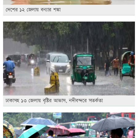
দেশের ১২ জেলায় বন্যার শঙ্কা
ঢাকাসহ ১৩ জেলায় বৃষ্টির আভাস, নদীবন্দরে সতর্কতা