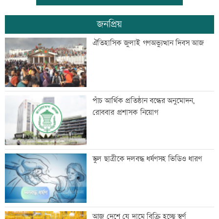
জনপ্রিয়
দেশের মানুষকে দেয়া জবান রক্ষা করতে
ঐতিহাসিক জুলাই গণঅভ্যুত্থান দিবস আজ
চাই: প্রধানমন্ত্রী
আদিবাসী দিবসে রাঙামাটিতে বর্ণাঢ্য
পাঁচ আর্থিক প্রতিষ্ঠান বন্ধের অনুমোদন,
শোভাযাত্রা
রোববার প্রশাসক নিয়োগ
জেট ফুয়েলের দাম বাড়ল
স্কুল ছাত্রীকে দলবদ্ধ ধর্ষণসহ ভিডিও ধারণ
শোকাহত মেসিকে ডি পলের গোল উৎসর্গ
আজ দেশে যে দামে বিক্রি হচ্ছে স্বর্ণ