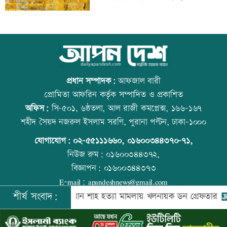
নোয়াখালী-লক্ষ্মীপুরে সরবরাহ বন্ধ
আজ বিশ্ব বন্ধু দিবস
প্রধান সম্পাদক:
আফজাল বারী
প্রোমিতা আফরিন কর্তৃক সম্পাদিত ও প্রকাশিত
অফিস:
সি-৫০১, ৬ষ্ঠতলা, আল রাজী কমপ্লেক্স, ১৬৬-১৬৭
সালমান শাহ হত্যা মামলায় ডন গ্রেফতার
কোরআন-হাদিসে নামাজ না পড়ার শাস্তি
শহীদ সৈয়দ নজরুল ইসলাম সরণি, পুরানা পল্টন, ঢাকা-১০০০
যোগাযোগ:
০২-৫৫১১১৬৬০
,
০১৬০০৩৪৪৩৭০-৭১,
নিউজ রুম:
০১৬০০৩৪৪৩৭২,
বিজ্ঞাপন:
০১৬০০৩৪৪৩৭৩
মাছ লুটের ঘটনায় আ.লীগ নেতার বিরুদ্ধে
আজ স্বর্ণ-রুপা যে দামে বিক্রি হচ্ছে
E-mail:
apandeshnews@gmail.com
সংবাদ সম্মেলন
শীর্ষ সংবাদ:
োয়ানা
সালমান শাহ হত্যা মামলায় খলনায়ক ডন গ্রেফতার
বিদ্যুৎ
©
২০২৬ |
আপন দেশ ডটকম
কর্তৃক সর্বসত্ব ® সংরক্ষিত | উন্নয়নে
ইমিথমেকারস.কম