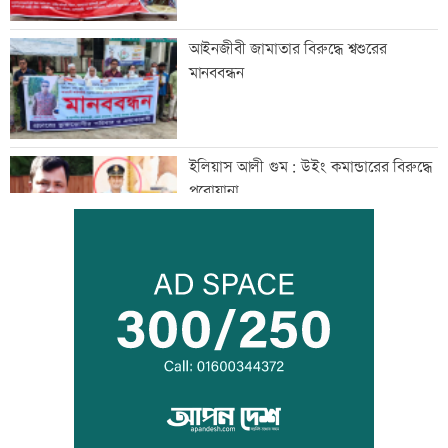
আইনজীবী জামাতার বিরুদ্ধে শ্বশুরের
মানববন্ধন
ইলিয়াস আলী গুম: উইং কমান্ডারের বিরুদ্ধে
পরোয়ানা
আইসাকা ঢাকা চ্যাপ্টারের নতুন সভাপতি
আজাদ, সেক্রেটারি ফারুক
প্রবীণ সাংবাদিক মৃণাল কৃষ্ণ আর নেই