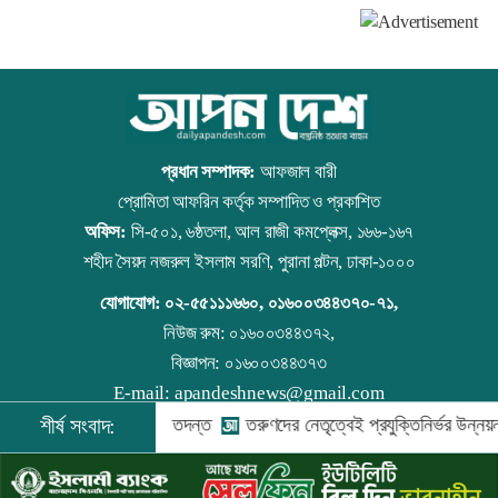
কার্যকর
শিক্ষার্থীদের
সংঘর্ষ,
আহত ৪
প্রধান সম্পাদক:
আফজাল বারী
প্রোমিতা আফরিন কর্তৃক সম্পাদিত ও প্রকাশিত
অফিস:
সি-৫০১, ৬ষ্ঠতলা, আল রাজী কমপ্লেক্স, ১৬৬-১৬৭
শহীদ সৈয়দ নজরুল ইসলাম সরণি, পুরানা পল্টন, ঢাকা-১০০০
যোগাযোগ:
০২-৫৫১১১৬৬০
,
০১৬০০৩৪৪৩৭০-৭১,
নিউজ রুম:
০১৬০০৩৪৪৩৭২,
বিজ্ঞাপন:
০১৬০০৩৪৪৩৭৩
E-mail:
apandeshnews@gmail.com
দ্দিন আহমদকে গুম করা হয়: তদন্ত
শীর্ষ সংবাদ:
তরুণদের নেতৃত্বেই প্রযুক্তিনির্ভর উন্নয়ন হবে
©
২০২৬ |
আপন দেশ ডটকম
কর্তৃক সর্বসত্ব ® সংরক্ষিত | উন্নয়নে
ইমিথমেকারস.কম
০৫:৪০ পিএম, ২৫ জুলাই ২০২৬ শনিবার
১২:৪০ পিএম, ১১ মে ২০২৬ সোমবার
০৭:৫১ পিএম, ১০ মে ২০২৬ রোববার
১০:৩৬ পিএম, ১৫ সেপ্টেম্বর ২০২৫ সোমবার
০৪:৪১ পিএম, ২৪ আগস্ট ২০২৫ রোববার