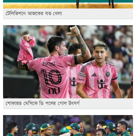
টেলিভিশনে আজকের যত খেলা
শোকাহত মেসিকে ডি পলের গোল উৎসর্গ