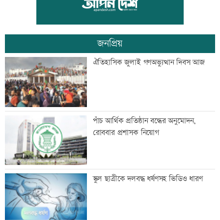
বন্ধ
জনপ্রিয়
সৌদিতে সোফা কারখানায় ভয়াবহ আগুন, ১৬
ঐতিহাসিক জুলাই গণঅভ্যুত্থান দিবস আজ
বাংলাদেশি নিহত
এসএসসি-সমমানের ফল প্রকাশ আজ,
পাঁচ আর্থিক প্রতিষ্ঠান বন্ধের অনুমোদন,
যেভাবে দেখবেন
রোববার প্রশাসক নিয়োগ
দেশে আজকের স্বর্ণ-রুপার বাজারদর
স্কুল ছাত্রীকে দলবদ্ধ ধর্ষণসহ ভিডিও ধারণ