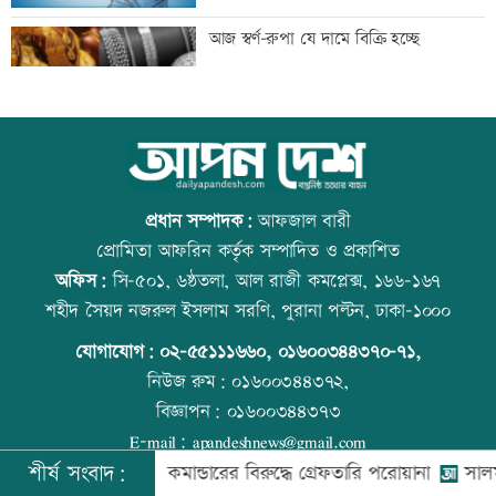
ব্র্যাক ইউনিভার্সিটিতে বিশ্ব পরিবেশ-প্রকৃতি
আজ স্বর্ণ-রুপা যে দামে বিক্রি হচ্ছে
সংরক্ষণ দিবস উদযাপন
বিএমএসএস গোল্ডেন অ্যাওয়ার্ড পেলেন
ইউএস-বাংলা এয়ারলাইন্সে নিয়োগ বিজ্ঞপ্তি
হাবিবুর রহমান
প্রধান সম্পাদক:
আফজাল বারী
প্রোমিতা আফরিন কর্তৃক সম্পাদিত ও প্রকাশিত
অফিস:
সি-৫০১, ৬ষ্ঠতলা, আল রাজী কমপ্লেক্স, ১৬৬-১৬৭
বৃক্ষমেলা শেষ, এখন মূল কাজ শুরু:
রাজধানীতে ট্রেনের ধাক্কায় শিক্ষার্থীসহ নিহত
শহীদ সৈয়দ নজরুল ইসলাম সরণি, পুরানা পল্টন, ঢাকা-১০০০
পরিবেশমন্ত্রী
৪
যোগাযোগ:
০২-৫৫১১১৬৬০
,
০১৬০০৩৪৪৩৭০-৭১,
নিউজ রুম:
০১৬০০৩৪৪৩৭২,
বিজ্ঞাপন:
০১৬০০৩৪৪৩৭৩
চার আর্থিক প্রতিষ্ঠানকে অকার্যকর ঘোষণা
আজ দেশে স্বর্ণের দাম বাড়ল নাকি কমলো
E-mail:
apandeshnews@gmail.com
শীর্ষ সংবাদ:
হিনীর উইং কমান্ডারের বিরুদ্ধে গ্রেফতারি পরোয়ানা
সালমান শাহ 
©
২০২৬ |
আপন দেশ ডটকম
কর্তৃক সর্বসত্ব ® সংরক্ষিত | উন্নয়নে