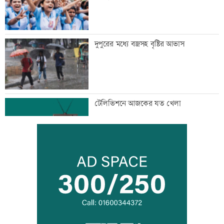
দুপুরের মধ্যে বজ্রসহ বৃষ্টির আভাস
টেলিভিশনে আজকের যত খেলা
সপ্তাহের শুরুতেই বিশ্ববাজারে বাড়ল তেলের
দাম
সোমবার রাজধানীর যেসব দোকান-মার্কেট