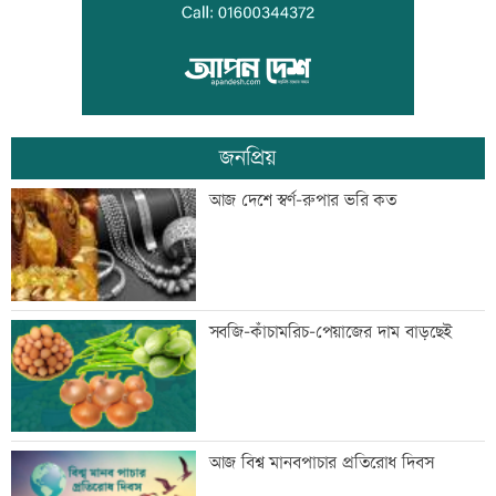
দুদকের মামলায় ঢাকা ব্যাংকের ৪ কর্মকর্তার
কারাদণ্ড
জনপ্রিয়
জিয়াউর রহমান দেশে প্রথম সবুজ বিপ্লবের
আজ দেশে স্বর্ণ-রুপার ভরি কত
ডাক দিয়েছিলেন: পরিবেশমন্ত্রী
প্রথম শ্রেণিতে ভর্তি লটারিতে
সবজি-কাঁচামরিচ-পেয়াজের দাম বাড়ছেই
মেঘনার ভাঙনরোধে জিও ব্যাগ প্রকল্পে
আজ বিশ্ব মানবপাচার প্রতিরোধ দিবস
অনিয়ম, এলাকাবাসীর মানববন্ধন