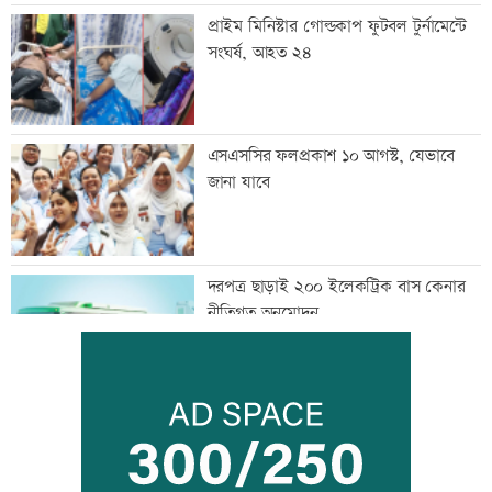
প্রাইম মিনিস্টার গোল্ডকাপ ফুটবল টুর্নামেন্টে
সংঘর্ষ, আহত ২৪
এসএসসির ফলপ্রকাশ ১০ আগস্ট, যেভাবে
জানা যাবে
দরপত্র ছাড়াই ২০০ ইলেকট্রিক বাস কেনার
নীতিগত অনুমোদন
তনু হত্যার আসামি সাবেক সেনাসদস্য
হাফিজুরকে আত্মসমর্পণের নির্দেশ