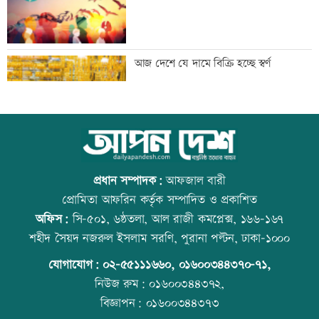
বাংলাদেশি পাঁচ হাজার কৃষি শ্রমিক নেবে
আজ দেশে যে দামে বিক্রি হচ্ছে স্বর্ণ
ওমান
স্বর্ণ খাতকে আনুষ্ঠানিক কাঠামোয় আনছে
আজ বিশ্ব বন্ধু দিবস
সরকার, মতামত চাইল মন্ত্রণালয়
প্রধান সম্পাদক:
আফজাল বারী
প্রোমিতা আফরিন কর্তৃক সম্পাদিত ও প্রকাশিত
অফিস:
সি-৫০১, ৬ষ্ঠতলা, আল রাজী কমপ্লেক্স, ১৬৬-১৬৭
গবেষণা-দক্ষতা উন্নয়নে বাংলাদেশ-অস্ট্রেলিয়ার
প্রতিমন্ত্রীকে ঘিরে ভাইরাল ভিডিওতে ছবি
শহীদ সৈয়দ নজরুল ইসলাম সরণি, পুরানা পল্টন, ঢাকা-১০০০
নতুন উদ্যোগ
জুড়ে অপপ্রচার: এলিন
যোগাযোগ:
০২-৫৫১১১৬৬০
,
০১৬০০৩৪৪৩৭০-৭১,
নিউজ রুম:
০১৬০০৩৪৪৩৭২,
বিজ্ঞাপন:
০১৬০০৩৪৪৩৭৩
বিমানবন্দরে বাড়ছে নিরাপত্তা, বসছে অ্যান্টি-
বিশ্ব মাতৃদুগ্ধ দিবস আজ