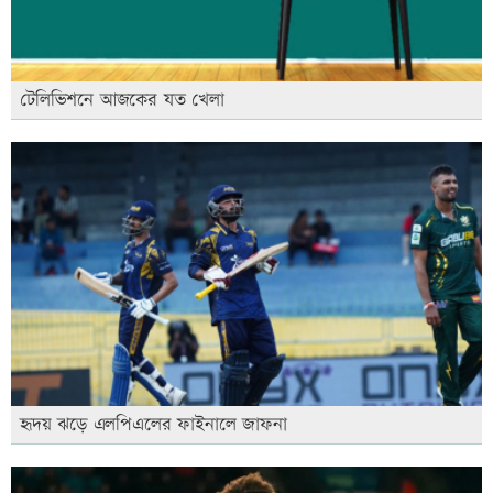
টেলিভিশনে আজকের যত খেলা
হৃদয় ঝড়ে এলপিএলের ফাইনালে জাফনা