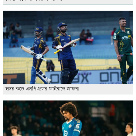
হৃদয় ঝড়ে এলপিএলের ফাইনালে জাফনা