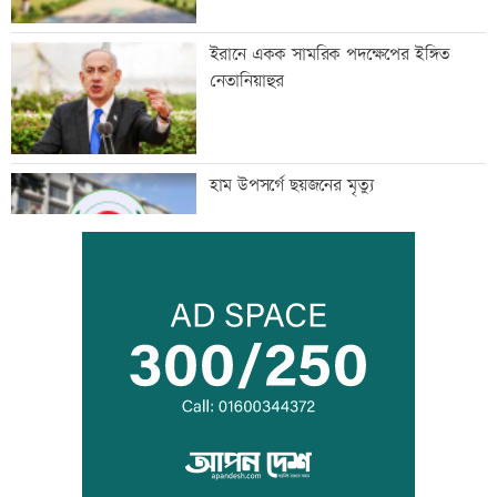
ইরানে একক সামরিক পদক্ষেপের ইঙ্গিত
নেতানিয়াহুর
হাম উপসর্গে ছয়জনের মৃত্যু
পাঁচদফা দাবিতে বাগেরহাটে ১১ দলীয় ঐক্যের
বিক্ষোভ
নিয়োগ পরীক্ষায় অনিয়ম, উত্তাল ভারতের
ঝাড়খণ্ড