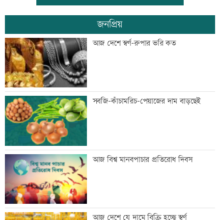
জনপ্রিয়
আজ রবীন্দ্রনাথ ঠাকুরের চলে যাওয়ার দিন
আজ দেশে স্বর্ণ-রুপার ভরি কত
‘ময়না ছলাৎ ছলাৎ’ খ্যাত গায়ক স্বাগত দে
সবজি-কাঁচামরিচ-পেয়াজের দাম বাড়ছেই
আর নেই
শব্দদূষণে সর্বোচ্চ ২ বছরের জেল
আজ বিশ্ব মানবপাচার প্রতিরোধ দিবস
মেয়েকে নিয়ে বাবার কবরে শ্রদ্ধা ডা.
আজ দেশে যে দামে বিক্রি হচ্ছে স্বর্ণ