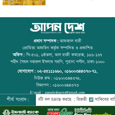
জুবাইদার
রাষ্ট্রবিরোধী তৎপরতায় ৪০৪ শিক্ষক, ইবি
আজ বিশ্ব বন্ধু দিবস
জিয়া পরিষদের নিন্দা
প্রধান সম্পাদক:
আফজাল বারী
প্রোমিতা আফরিন কর্তৃক সম্পাদিত ও প্রকাশিত
অফিস:
সি-৫০১, ৬ষ্ঠতলা, আল রাজী কমপ্লেক্স, ১৬৬-১৬৭
২৩তম রাষ্ট্রপতি নির্বাচন ২০ আগস্ট: ইসি
প্রতিমন্ত্রীকে ঘিরে ভাইরাল ভিডিওতে ছবি
শহীদ সৈয়দ নজরুল ইসলাম সরণি, পুরানা পল্টন, ঢাকা-১০০০
জুড়ে অপপ্রচার: এলিন
যোগাযোগ:
০২-৫৫১১১৬৬০
,
০১৬০০৩৪৪৩৭০-৭১,
নিউজ রুম:
০১৬০০৩৪৪৩৭২,
বিজ্ঞাপন:
০১৬০০৩৪৪৩৭৩
ভিসা নিয়ে প্রতারণা, ভারতীয় হাইকমিশনের
বিশ্ব মাতৃদুগ্ধ দিবস আজ
E-mail:
apandeshnews@gmail.com
সতর্কবার্তা
শীর্ষ সংবাদ:
শের বিরুদ্ধে একটি দল চক্রান্ত করছে : রিজভী
সাকিবের বাড়িতে হাম
©
২০২৬ |
আপন দেশ ডটকম
কর্তৃক সর্বসত্ব ® সংরক্ষিত | উন্নয়নে
ইমিথমেকারস.কম