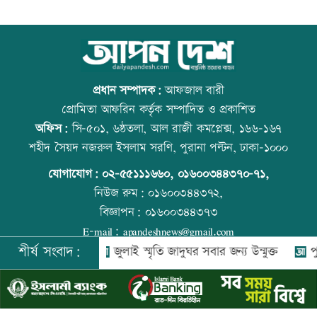
শেখ হাসিনার কক্ষে ঝুলছে শহীদদের
আজ বিশ্ব বন্ধু দিবস
রক্তামাখা জামা
প্রধান সম্পাদক:
আফজাল বারী
প্রোমিতা আফরিন কর্তৃক সম্পাদিত ও প্রকাশিত
অফিস:
সি-৫০১, ৬ষ্ঠতলা, আল রাজী কমপ্লেক্স, ১৬৬-১৬৭
শিশু হত্যায় দুই কিশোরের কারাদন্ড, পাবজি-
প্রতিমন্ত্রীকে ঘিরে ভাইরাল ভিডিওতে ছবি
শহীদ সৈয়দ নজরুল ইসলাম সরণি, পুরানা পল্টন, ঢাকা-১০০০
ফ্রি ফায়ার সরাতে বিটিআরসিকে নির্দেশ
জুড়ে অপপ্রচার: এলিন
যোগাযোগ:
০২-৫৫১১১৬৬০
,
০১৬০০৩৪৪৩৭০-৭১,
নিউজ রুম:
০১৬০০৩৪৪৩৭২,
বিজ্ঞাপন:
০১৬০০৩৪৪৩৭৩
জনগণের দাবি পৌঁছে দিতেই সচিবালয়ের
বিশ্ব মাতৃদুগ্ধ দিবস আজ
E-mail:
apandeshnews@gmail.com
সামনে এসেছি: জামায়াত আমীর
শীর্ষ সংবাদ:
লিশ মোতায়েন
জুলাই স্মৃতি জাদুঘর সবার জন্য উন্মুক্ত
পুড়ে যাও
©
২০২৬ |
আপন দেশ ডটকম
কর্তৃক সর্বসত্ব ® সংরক্ষিত | উন্নয়নে
ইমিথমেকারস.কম
গ্যাস সরবরাহ স্বাভাবিক হবে দুই-তিনদিনের
আজ স্বর্ণ-রুপা যে দামে বিক্রি হচ্ছে