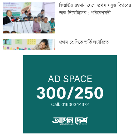
জিয়াউর রহমান দেশে প্রথম সবুজ বিপ্লবের
ডাক দিয়েছিলেন: পরিবেশমন্ত্রী
প্রথম শ্রেণিতে ভর্তি লটারিতে
মেঘনার ভাঙনরোধে জিও ব্যাগ প্রকল্পে
অনিয়ম, এলাকাবাসীর মানববন্ধন
বাংলাদেশি পাঁচ হাজার কৃষি শ্রমিক নেবে
ওমান