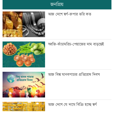
জনপ্রিয়
স্বর্ণ খাতকে আনুষ্ঠানিক কাঠামোয় আনছে
আজ দেশে স্বর্ণ-রুপার ভরি কত
সরকার, মতামত চাইল মন্ত্রণালয়
গবেষণা-দক্ষতা উন্নয়নে বাংলাদেশ-অস্ট্রেলিয়ার
সবজি-কাঁচামরিচ-পেয়াজের দাম বাড়ছেই
নতুন উদ্যোগ
বিমানবন্দরে বাড়ছে নিরাপত্তা, বসছে অ্যান্টি-
আজ বিশ্ব মানবপাচার প্রতিরোধ দিবস
ড্রোন সিস্টেম
প্রশিক্ষণার্থীদের সনদ দিলো কালীগঞ্জ
আজ দেশে যে দামে বিক্রি হচ্ছে স্বর্ণ
পৌরসভা