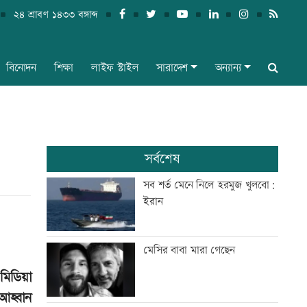
২৪ শ্রাবণ ১৪৩৩ বঙ্গাব্দ
বিনোদন
শিক্ষা
লাইফ স্টাইল
সারাদেশ
অন্যান্য
সর্বশেষ
সব শর্ত মেনে নিলে হরমুজ খুলবো:
ইরান
মেসির বাবা মারা গেছেন
মিডিয়া
আহ্বান