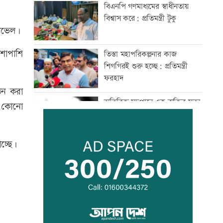
বিএনপি গণমাধ্যমের স্বাধীনতায়
বিশ্বাস করে: প্রতিমন্ত্রী টুকু
পাভেল।
শাপাশি
তিস্তা মহাপরিকল্পনার কাজ
শিগগিরই শুরু হচ্ছে: প্রতিমন্ত্রী
ফরহাদ
ঠন করা
অতিরিক্ত মদপানে এক ব্যক্তির মৃত্যু
র কোনো
চ্ছে।
ইবির গবেষণাপত্র প্রত্যাহারের
ঘটনায় তদন্ত কমিটি
যুবদল নেতার মরদেহ গুমের চেষ্টা,
থানায় মামলা