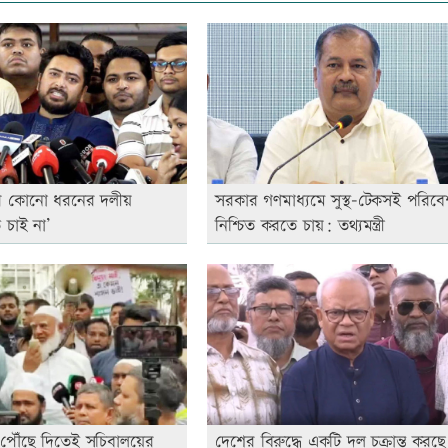
রে কোনো ধরনের দলীয়
সরকার গণমাধ্যমে সুস্থ-টেকসই পরিবে
 চাই না’
নিশ্চিত করতে চায়: তথ্যমন্ত্রী
পৌঁছে দিতেই সচিবালয়ের
দেশের বিরুদ্ধে একটি দল চক্রান্ত করছে