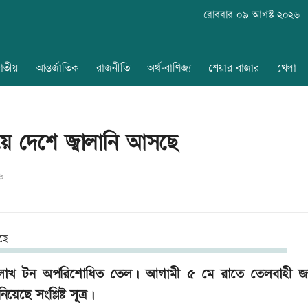
রোববার ০৯ আগস্ট ২০২৬
াতীয়
আন্তর্জাতিক
রাজনীতি
অর্থ-বাণিজ্য
শেয়ার বাজার
খেলা
িয়ে দেশে জ্বালানি আসছে
৬
লাখ টন অপরিশোধিত তেল। আগামী ৫ মে রাতে তেলবাহী জা
েছে সংশ্লিষ্ট সূত্র।