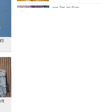
সূচি প্রকাশ
আজ বিশ্ব বন্ধু দিবস
বিপিএলে খেলতে চায় শ্রীলঙ্কার
ফ্র্যাঞ্চাইজি
কোরআন-হাদিসে নামাজ না পড়ার
শাস্তি
াইট
বাঁশখালীতে প্রধানমন্ত্রী
আজ স্বর্ণ-রুপা যে দামে বিক্রি হচ্ছে
ইতিহাস বিকৃতির অপচেষ্টাকারী অতি
দানবীয় শক্তি রুখে দিতে হবে এখনই
আজ দেশে স্বর্ণের দাম বাড়ল নাকি
কমলো
ভাই
ইউএস-বাংলা এয়ারলাইন্সে নিয়োগ
বিজ্ঞপ্তি