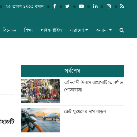
২৫ শ্রাবণ ১৪৩৩ বঙ্গাব্দ
বিনোদন
শিক্ষা
লাইফ স্টাইল
সারাদেশ
অন্যান্য
সর্বশেষ
আদিবাসী দিবসে রাঙামাটিতে বর্ণাঢ্য
শোভাযাত্রা
জেট ফুয়েলের দাম বাড়ল
হাজটি