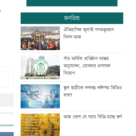
বিদ্যুৎ-জ্বালানি নিয়ে বিভ্রান্তি সৃষ্টি
জনপ্রিয়
করা হচ্ছে: প্রধানমন্ত্রী
ঐতিহাসিক জুলাই গণঅভ্যুত্থান
দিবস আজ
‘রাজনীতি স্বচ্ছ হওয়া উচিত, তাহলে
গণতন্ত্রের গতি ফিরে আসবে’
পাঁচ আর্থিক প্রতিষ্ঠান বন্ধের
অনুমোদন, রোববার প্রশাসক
সঠিক সময়ে আসেননি পরীমনি,
নিয়োগ
পেছালো শুনানি
স্কুল ছাত্রীকে দলবদ্ধ ধর্ষণসহ ভিডিও
ধারণ
‘দেশ পরিচালনায় সরকার ব্যর্থ হলে
তখন সমালোচনা করবেন’
আজ দেশে যে দামে বিক্রি হচ্ছে স্বর্ণ
স্থগিত আলিম পরীক্ষার বিষয়সমূহের