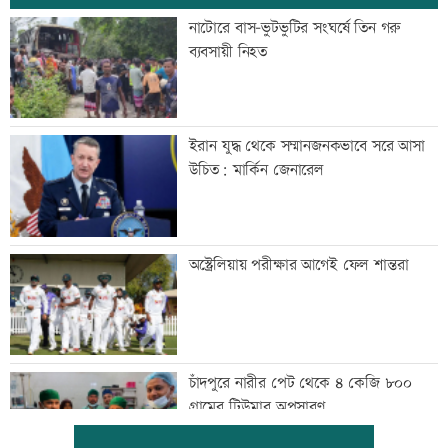
নাটোরে বাস-ভুটভুটির সংঘর্ষে তিন গরু
ব্যবসায়ী নিহত
ইরান যুদ্ধ থেকে সম্মানজনকভাবে সরে আসা
উচিত: মার্কিন জেনারেল
অস্ট্রেলিয়ায় পরীক্ষার আগেই ফেল শান্তরা
চাঁদপুরে নারীর পেট থেকে ৪ কেজি ৮০০
গ্রামের টিউমার অপসারণ