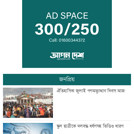
একদিনের ব্যবধানে বাড়ল স্বর্ণের দাম, ভরি
কত
নারী সহকর্মীর ঘর থেকে বস্ত্রহীন অবস্থায়
যুবদল নেতা আটক
জনপ্রিয়
ড্যাবের প্রতিষ্ঠাবার্ষিকীতে প্রধানমন্ত্রী
ঐতিহাসিক জুলাই গণঅভ্যুত্থান দিবস আজ
ট্রাম্পের বিলাসী ’বলরুম প্রকল্প’ আটকে
স্কুল ছাত্রীকে দলবদ্ধ ধর্ষণসহ ভিডিও ধারণ
দিলেন আদালত