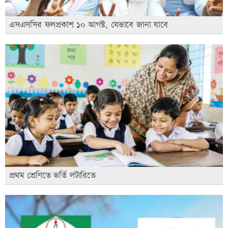
এসএসসির ফলপ্রকাশ ১০ আগস্ট, যেভাবে জানা যাবে
প্রথম শ্রেণিতে ভর্তি লটারিতে