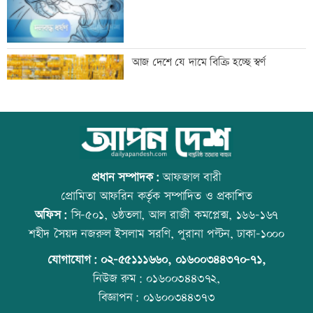
নোয়াখালীতে ৯৭৯০ ইয়াবাসহ গ্রেফতার ২
আজ দেশে যে দামে বিক্রি হচ্ছে স্বর্ণ
তিন হত্যা মামলার আসামি গ্রেফতার
আজ বিশ্ব বন্ধু দিবস
প্রধান সম্পাদক:
আফজাল বারী
প্রোমিতা আফরিন কর্তৃক সম্পাদিত ও প্রকাশিত
অফিস:
সি-৫০১, ৬ষ্ঠতলা, আল রাজী কমপ্লেক্স, ১৬৬-১৬৭
কনটেন্ট ক্রিয়েটর রিপন মিয়া গ্রেফতার
প্রতিমন্ত্রীকে ঘিরে ভাইরাল ভিডিওতে ছবি
শহীদ সৈয়দ নজরুল ইসলাম সরণি, পুরানা পল্টন, ঢাকা-১০০০
জুড়ে অপপ্রচার: এলিন
যোগাযোগ:
০২-৫৫১১১৬৬০
,
০১৬০০৩৪৪৩৭০-৭১,
নিউজ রুম:
০১৬০০৩৪৪৩৭২,
বিজ্ঞাপন:
০১৬০০৩৪৪৩৭৩
মানবিক মূল্যবোধসম্পন্ন বিচারকের অভাব:
কোরআন-হাদিসে নামাজ না পড়ার শাস্তি