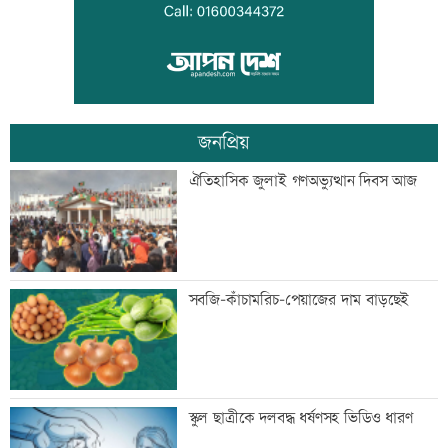
‘বিশ্বাস করতে চাই তিনি ডিসেম্বরে ফিরে
আইনের মুখোমুখি হবেন’
জনপ্রিয়
জাপানে টাইফুন ‘ডলফিনে’র তাণ্ডবে ৫০০
ঐতিহাসিক জুলাই গণঅভ্যুত্থান দিবস আজ
ফ্লাইট বাতিল
প্রস্তুতি ম্যাচে তাইজুলের চোট
সবজি-কাঁচামরিচ-পেয়াজের দাম বাড়ছেই
বাংলাদেশসহ ১৪ দেশের প্রতিরক্ষা জোটে
স্কুল ছাত্রীকে দলবদ্ধ ধর্ষণসহ ভিডিও ধারণ
কমান্ডার নিয়োগ