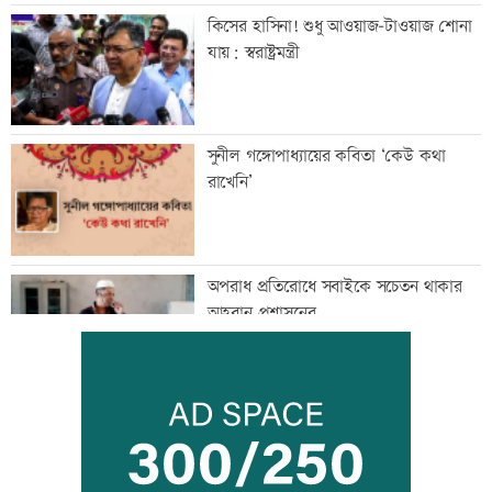
কিসের হাসিনা! শুধু আওয়াজ-টাওয়াজ শোনা
যায়: স্বরাষ্ট্রমন্ত্রী
সুনীল গঙ্গোপাধ্যায়ের কবিতা ‘কেউ কথা
রাখেনি’
অপরাধ প্রতিরোধে সবাইকে সচেতন থাকার
আহবান প্রশাসনের
ব্যতিক্রমী দৃষ্টান্ত স্থাপন করলেন প্রতিমন্ত্রী
সুলতান সালাউদ্দিন