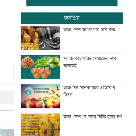
জামালপুরে বিএনপির বিজয় র‍্যালি
জনপ্রিয়
আজ দেশে স্বর্ণ-রুপার ভরি কত
জুলাই সনদের প্রত্যেক অক্ষর
বাস্তবায়ন করা হবে: পানিসম্পদ
প্রতিমন্ত্রী
সবজি-কাঁচামরিচ-পেয়াজের দাম
বাড়ছেই
জুলাই হত্যাকাণ্ডের বিচারে দাবিতে
সাংবাদিকদের র‍্যালি
আজ বিশ্ব মানবপাচার প্রতিরোধ
দিবস
জামায়াতের সাবেক আমীর
কারাগারে, ৩৯১ কোটি টাকা
আত্মসাৎ
আজ দেশে যে দামে বিক্রি হচ্ছে স্বর্ণ
জুলাই গণঅভ্যুত্থানের সব