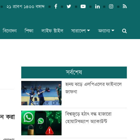
২১ শ্রাবণ ১৪৩৩ বঙ্গাব্দ
বিনোদন
শিক্ষা
লাইফ স্টাইল
সারাদেশ
অন্যান্য
সর্বশেষ
হৃদয় ঝড়ে এলপিএলের ফাইনালে
জাফনা
বিশ্বজুড়ে হঠাৎ বন্ধ হাজারো
গঠন করা
হোয়াটসঅ্যাপ অ্যাকাউন্ট