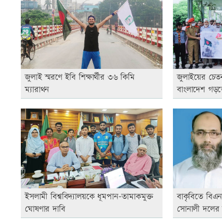
জুলাই স্মরণে ইবি শিক্ষার্থীর ৩৬ কিমি
জুলাইয়ের চেত
ম্যারাথন
বাংলাদেশ গড়ত
ইসলামী বিশ্ববিদ্যালয়কে ধূমপান-তামাকমুক্ত
বাকৃবিতে বিএন
ঘোষণার দাবি
সোনালী দলের