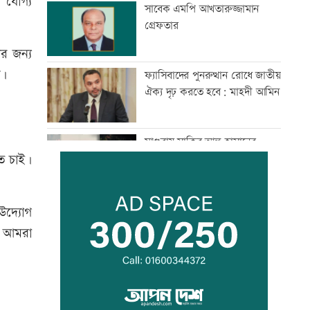
 যোগ্য
সাবেক এমপি আখতারুজ্জামান
গ্রেফতার
ের জন্য
ে।
ফ্যাসিবাদের পুনরুত্থান রোধে জাতীয়
ঐক্য দৃঢ় করতে হবে: মাহদী আমিন
মাগুরায় সাকিব আল হাসানের
বাড়িতে হামলা
তে চাই।
জুলাই সনদ নিয়ে উত্তাল কুড়িগ্রামের
উদ্যোগ
রাজপথ
ি। আমরা
আদমদীঘিতে জুলাই অভ্যুত্থান স্বরণে
১১ দলীয় জোটের গণমিছিল