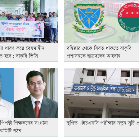
না ধারণ করে বৈষম্যহীন
বহিষ্কার থেকে বিরত থাকতে বাকৃবি
ে হবে: বাকৃবি ভিসি
প্রশাসনকে ছাত্রদলের আহবান
পিপন্থী শিক্ষকদের সংগঠন
স্থগিত এইচএসসি পরীক্ষার নতুন সূচি প
 কমিটি গঠন