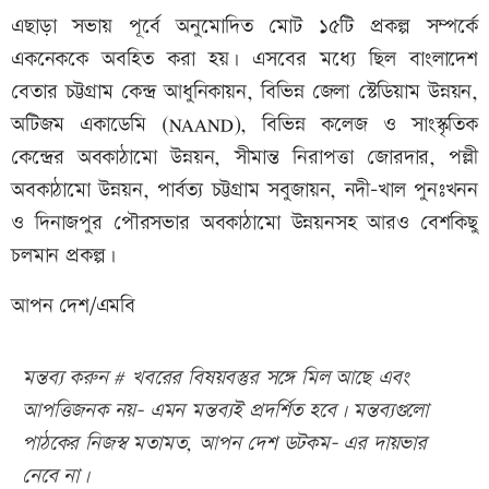
এছাড়া সভায় পূর্বে অনুমোদিত মোট ১৫টি প্রকল্প সম্পর্কে
একনেককে অবহিত করা হয়। এসবের মধ্যে ছিল বাংলাদেশ
বেতার চট্টগ্রাম কেন্দ্র আধুনিকায়ন, বিভিন্ন জেলা স্টেডিয়াম উন্নয়ন,
অটিজম একাডেমি (NAAND), বিভিন্ন কলেজ ও সাংস্কৃতিক
কেন্দ্রের অবকাঠামো উন্নয়ন, সীমান্ত নিরাপত্তা জোরদার, পল্লী
অবকাঠামো উন্নয়ন, পার্বত্য চট্টগ্রাম সবুজায়ন, নদী-খাল পুনঃখনন
ও দিনাজপুর পৌরসভার অবকাঠামো উন্নয়নসহ আরও বেশকিছু
চলমান প্রকল্প।
আপন দেশ/এমবি
মন্তব্য করুন # খবরের বিষয়বস্তুর সঙ্গে মিল আছে এবং
আপত্তিজনক নয়- এমন মন্তব্যই প্রদর্শিত হবে। মন্তব্যগুলো
পাঠকের নিজস্ব মতামত, আপন দেশ ডটকম- এর দায়ভার
নেবে না।