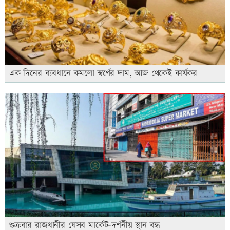
এক দিনের ব্যবধানে কমলো স্বর্ণের দাম, আজ থেকেই কার্যকর
শুক্রবার রাজধানীর যেসব মার্কেট-দর্শনীয় স্থান বন্ধ