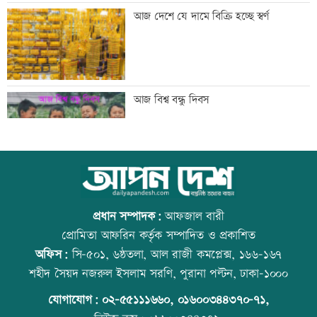
মান্দায় ২৯৬ বোতলসহ দুই মাদক কারবারি
আজ দেশে যে দামে বিক্রি হচ্ছে স্বর্ণ
আটক
গুরুত্বপূর্ণ ব্যক্তিদের নিয়ে অপপ্রচারের বিরুদ্ধে
আজ বিশ্ব বন্ধু দিবস
সতর্ক করল পুলিশ
নিরাপত্তা পেলে দেশে ফিরতে চান সাকিব
কোরআন-হাদিসে নামাজ না পড়ার শাস্তি
প্রধান সম্পাদক:
আফজাল বারী
প্রোমিতা আফরিন কর্তৃক সম্পাদিত ও প্রকাশিত
অফিস:
সি-৫০১, ৬ষ্ঠতলা, আল রাজী কমপ্লেক্স, ১৬৬-১৬৭
সাকিবের দেশে ফেরার সুযোগ নেই: ক্রীড়া
উত্থান-পতনের বাজারে আজ স্বর্ণের ভরি কত
শহীদ সৈয়দ নজরুল ইসলাম সরণি, পুরানা পল্টন, ঢাকা-১০০০
প্রতিমন্ত্রী
যোগাযোগ:
০২-৫৫১১১৬৬০
,
০১৬০০৩৪৪৩৭০-৭১,