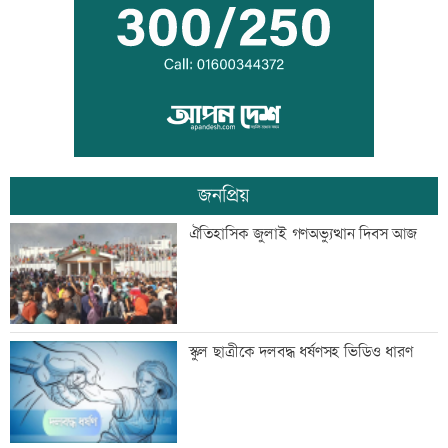
পাঁচ আর্থিক প্রতিষ্ঠান বন্ধের অনুমোদন,
রোববার প্রশাসক নিয়োগ
জনপ্রিয়
ঢাকা-ময়মনসিংহ রেল যোগাযোগ স্বাভাবিক
ঐতিহাসিক জুলাই গণঅভ্যুত্থান দিবস আজ
সিঙ্গাপুর থেকে এক কার্গো এলএনজি কিনবে
স্কুল ছাত্রীকে দলবদ্ধ ধর্ষণসহ ভিডিও ধারণ
সরকার