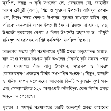
মুরশিদ, স্বরাষ্ট্র ও কৃষি উপদেষ্টা লে. জেনারেল মো. জাহাঙ্গীর
আলম চৌধুরী (অব.), শিল্প ও গৃহায়ন উপদেষ্টা আদিলুর রহমান
খান, বিদ্যুৎ-সড়ক-রেলপথ উপদেষ্টা মুহাম্মদ ফাওজুল কবির খান,
পরিবেশ-বন-পানি সম্পদ উপদেষ্টা সৈয়দা রিজওয়ানা হাসান, স্বাস্থ্য
উপদেষ্টা নূরজাহান বেগম ও শিক্ষা উপদেষ্টা অধ্যাপক ড. চৌধুরী
রফিকুল আবরারসহ সংশ্লিষ্ট কর্মকর্তারা উপস্থিত ছিলেন।
আজকের সভায় কৃষি মন্ত্রণালয়ের দুইটি প্রকল্প অনুমোদিত হয়েছে,
যার মধ্যে রয়েছে চট্টগ্রাম কৃষি অঞ্চলের টেকসই কৃষি উন্নয়ন প্রকল্প
এবং মানসম্পন্ন বীজ আলু উৎপাদন, সংরক্ষণ ও বিতরণ
জোরদারকরণ প্রকল্পের দ্বিতীয় সংশোধিত সংস্করণ। বিদ্যুৎ, জ্বালানি
ও খনিজ সম্পদ মন্ত্রণালয়ের আওতায় তিনটি অনুসন্ধান কূপ খনন
এবং সোনাগাজীতে ২২০ মেগাওয়াট সৌরবিদ্যুৎ কেন্দ্র নির্মাণ প্রকল্প
অনুমোদন পেয়েছে।
গৃহায়ন ও গণপূর্ত মন্ত্রণালয়ের চারটি গুরুত্বপূর্ণ প্রকল্প আজকের