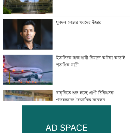
যুবদল নেতার মরদেহ উদ্ধার
ইতালিতে ঢাকাগামী বিমানে আটকা আড়াই
শতাধিক যাত্রী
বাকৃবিতে শুরু হচ্ছে প্রাণী চিকিৎসক-
গবেষকদের বৈজ্ঞানিক সম্মেলন
বন্দরে বিস্ফোরণে একই পরিবারের ৩ জন দগ্ধ