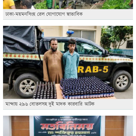
ঢাকা-ময়মনসিংহ রেল যোগাযোগ স্বাভাবিক
মান্দায় ২৯৬ বোতলসহ দুই মাদক কারবারি আটক