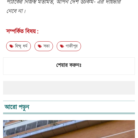
পাঠকের নিজস্ব মতামত, আপন দেশ ডটকম- এর দায়ভার
নেবে না।
সম্পর্কিত বিষয়:
হিন্দু ধর্ম
সভা
গাজীপুর
শেয়ার করুনঃ
আরো পড়ুন