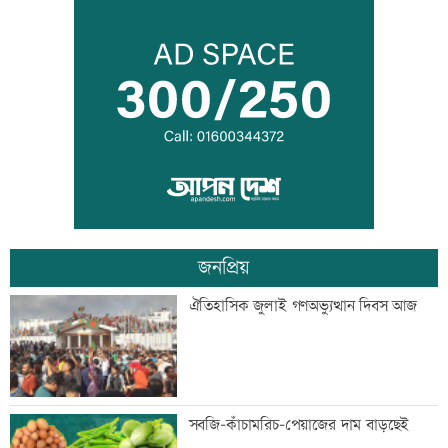
সিঙ্গাপুর থেকে এক কার্গো এলএনজি কিনবে
সরকার
মান্দায় ২৯৬ বোতলসহ দুই মাদক কারবারি
আটক
জনপ্রিয়
গুরুত্বপূর্ণ ব্যক্তিদের নিয়ে অপপ্রচারের বিরুদ্ধে
ঐতিহাসিক জুলাই গণঅভ্যুত্থান দিবস আজ
সতর্ক করল পুলিশ
নিরাপত্তা পেলে দেশে ফিরতে চান সাকিব
সবজি-কাঁচামরিচ-পেয়াজের দাম বাড়ছেই