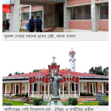
যুবদল নেতার মরদেহ গুমের চেষ্টা, থানায় মামলা
কালীগঞ্জের সেন্ট নিকোলাস চার্চ: ঐতিহ্য ও সম্প্রীতির প্রতীক