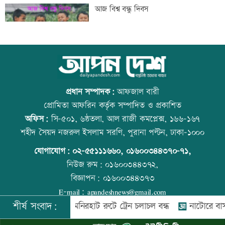
‘শিশুদের সুস্থ বিকাশে নিয়মিত স্বাস্থ্য পরীক্ষা
আজ বিশ্ব বন্ধু দিবস
গুরুত্বপূর্ণ’
মেসিকে বোমা মেরে উড়িয়ে দেয়ার হুমকি
উত্থান-পতনের বাজারে আজ স্বর্ণের ভরি কত
প্রধান সম্পাদক:
আফজাল বারী
প্রোমিতা আফরিন কর্তৃক সম্পাদিত ও প্রকাশিত
অফিস:
সি-৫০১, ৬ষ্ঠতলা, আল রাজী কমপ্লেক্স, ১৬৬-১৬৭
ব্যাংক এশিয়াতে নিয়োগ বিজ্ঞপ্তি
কোরআন-হাদিসে নামাজ না পড়ার শাস্তি
শহীদ সৈয়দ নজরুল ইসলাম সরণি, পুরানা পল্টন, ঢাকা-১০০০
যোগাযোগ:
০২-৫৫১১১৬৬০
,
০১৬০০৩৪৪৩৭০-৭১,
নিউজ রুম:
০১৬০০৩৪৪৩৭২,
বিজ্ঞাপন:
০১৬০০৩৪৪৩৭৩
‘শেখ হাসিনার রাজনৈতিক তৎপরতার দায়
আজ স্বর্ণ-রুপা যে দামে বিক্রি হচ্ছে
E-mail:
apandeshnews@gmail.com
ভারত এড়াতে পারে না’
শীর্ষ সংবাদ:
রংপুর-লালমনিরহাট রুটে ট্রেন চলাচল বন্ধ
নাটোরে বাস-ভুটভুটি
©
২০২৬ |
আপন দেশ ডটকম
কর্তৃক সর্বসত্ব ® সংরক্ষিত | উন্নয়নে