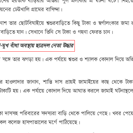
়নের হরতকি বাড়িয়ার আঊরা পুল এলাকায় এ ঘটনা ঘটে। নিহত
নের ঢেউখালি গ্রামের বাসিন্দা।
াশ তার ছোটবিঘাইয়ে শ্বশুরবাড়িতে কিছু টাকা ও স্বর্ণালংকার জমা
বশুরবাড়িতে যান। সেখানে তিনি সে টাকা ও গহনা ফেরত চান।
মুখ বাঁধা অবস্থায় ছাত্রদল নেতা উদ্ধার
সের সঙ্গে তার ঝগড়া হয়। এক পর্যায়ে শ্বশুর ও শ্যালক কোদাল দিয়ে অ
র হাওলাদার জানান, শান্তি দাস প্রায়ই জামাইয়ের কাছ থেকে টাক
াকাটি হয়। এক পর্যায়ে কোদাল দিয়ে আঘাত করলে জামাই ঘটনাস্থল
 মনিকা দাসসহ পরিবারের সদস্যরা বাড়ি থেকে পালিয়ে গেছে। খবর পেয়
িকেল কলেজ হাসপাতালের মর্গে পাঠিয়েছে।