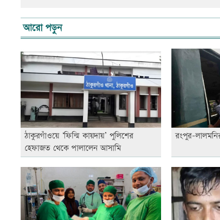
আরো পড়ুন
ঠাকুরগাঁওয়ে ‘ফিল্মি কায়দায়’ পুলিশের
রংপুর-লালমনির
হেফাজত থেকে পালালেন আসামি