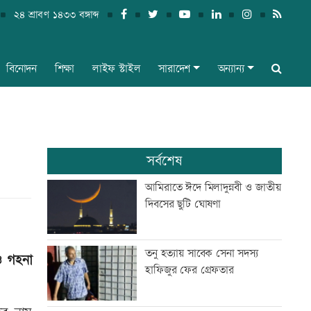
২৪ শ্রাবণ ১৪৩৩ বঙ্গাব্দ
বিনোদন
শিক্ষা
লাইফ স্টাইল
সারাদেশ
অন্যান্য
সর্বশেষ
আমিরাতে ঈদে মিলাদুন্নবী ও জাতীয়
দিবসের ছুটি ঘোষণা
তনু হত্যায় সাবেক সেনা সদস্য
ও গহনা
হাফিজুর ফের গ্রেফতার