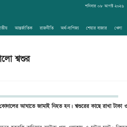
শনিবার ০৮ আগস্ট ২০২৬
াতীয়
আন্তর্জাতিক
রাজনীতি
অর্থ-বাণিজ্য
শেয়ার বাজার
খেলা
লো শ্বশুর
র কোদালের আঘাতে জামাই নিহত হন। শ্বশুরের কাছে রাখা টাকা 