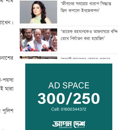
ের নাম
‘জীবনের সবচেয়ে খারাপ সিদ্ধান্ত
ছিল কপালে ইনজেকশন’
 রাখেন।
‘তারেক রহমানকেও আয়নাঘরে বন্দি
রেখে নির্যাতন করা হয়েছিল’
ভিনাশের
‘জুলাই জাদুঘরে কোনো ধরনের
দলীয় ইতিহাস দেখতে চাই না’
া-পয়সা
রাজনৈতিক সম্পৃক্ততা যেন পেশাগত
েই মারা
জীবনে বিঘ্ন না ঘটায়: প্রধানমন্ত্রী
ে পুলিশ
ঠাকুরগাঁওয়ে ‘ফিল্মি কায়দায়’
পুলিশের হেফাজত থেকে পালালেন
আসামি