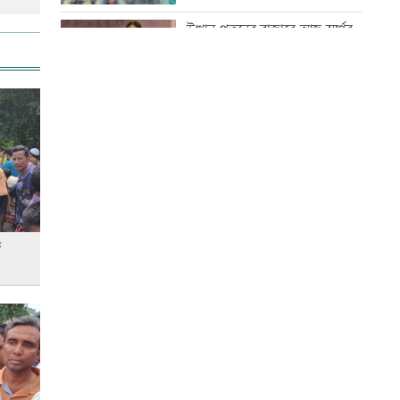
৮০০ গ্রামের টিউমার অপসারণ
উত্থান-পতনের বাজারে আজ স্বর্ণের
ভরি কত
একদিনের ব্যবধানে বাড়ল স্বর্ণের
দাম, ভরি কত
আজ স্বর্ণ-রুপা যে দামে বিক্রি হচ্ছে
নারী সহকর্মীর ঘর থেকে বস্ত্রহীন
অবস্থায় যুবদল নেতা আটক
কোরআন-হাদিসে নামাজ না পড়ার
শাস্তি
ড্যাবের প্রতিষ্ঠাবার্ষিকীতে প্রধানমন্ত্রী
ু
বিশ্ব মাতৃদুগ্ধ দিবস আজ
আজ দেশে স্বর্ণের দাম বাড়ল নাকি
কমলো